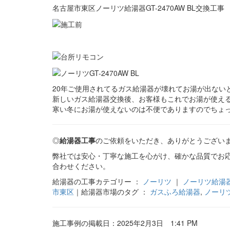
名古屋市東区ノーリツ給湯器GT-2470AW BL交換工事
20年ご使用されてるガス給湯器が壊れてお湯が出ない
新しいガス給湯器交換後、お客様もこれでお湯が使え
寒い冬にお湯が使えないのは不便でありますのでちょ
◎
給湯器工事
のご依頼をいただき、ありがとうござい
弊社では安心・丁寧な施工を心がけ、確かな品質でお
合わせください。
給湯器の工事カテゴリー ：
ノーリツ
｜
ノーリツ給湯
市東区
｜給湯器市場のタグ ：
ガスふろ給湯器
,
ノーリ
施工事例の掲載日：2025年2月3日 1:41 PM