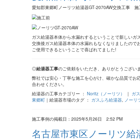
愛知郡東郷町ノーリツ給湯器GT-2070AW交換工事 
ガス給湯器本体から水漏れするということで新しいガ
交換後ガス給湯器本体の水漏れもなくなりましたので
ご使用できるということで喜ばれてました!
◎
給湯器工事
のご依頼をいただき、ありがとうござい
弊社では安心・丁寧な施工を心がけ、確かな品質でお
合わせください。
給湯器の工事カテゴリー ：
Noritz（ノーリツ）
｜
ガ
東郷町
｜給湯器市場のタグ ：
ガスふろ給湯器
,
ノーリ
施工事例の掲載日：2025年5月26日 2:52 PM
名古屋市東区ノーリツ給湯器