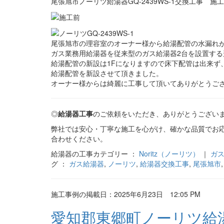
尾張旭市ノーリツ給湯器GQ-2439WS-1交換工事 施
尾張旭市の理容室のオーナー様から給湯配管の水漏れ
ガス業務用給湯器を従来型のガス給湯器2台を設置す
給湯配管の新設は1Fになりますので床下配管は出来ず
給湯配管を新設させて頂きました。
オーナー様からは綺麗に工事して頂いてありがとうご
◎
給湯器工事
のご依頼をいただき、ありがとうござい
弊社では安心・丁寧な施工を心がけ、確かな品質でお
合わせください。
給湯器の工事カテゴリー ：
Noritz（ノーリツ）
｜
ガ
グ ：
ガス給湯器
,
ノーリツ
,
給湯器交換工事
,
尾張旭市
施工事例の掲載日：2025年6月23日 12:05 PM
愛知郡東郷町ノーリツ給湯器