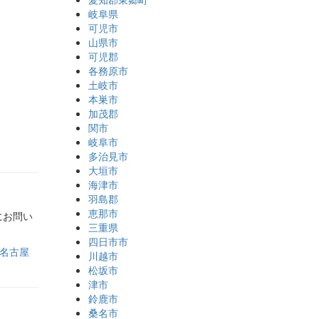
岐阜県
可児市
山県市
可児郡
各務原市
土岐市
本巣市
加茂郡
関市
岐阜市
多治見市
大垣市
海津市
羽島郡
恵那市
にお問い
三重県
四日市市
名古屋
川越市
松坂市
津市
鈴鹿市
桑名市