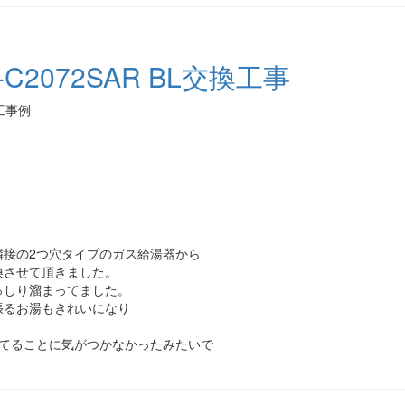
2072SAR BL交換工事
工事例
隣接の2つ穴タイプのガス給湯器から
換させて頂きました。
っしり溜まってました。
張るお湯もきれいになり
ってることに気がつかなかったみたいで