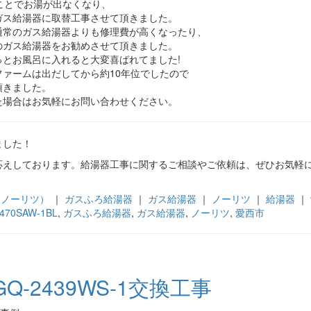
ことでお湯が出なくなり、
ガス給湯器に取替工事させて頂きました。
通常のガス給湯器よりも修理費が高くなったり、
のガス給湯器をお勧めさせて頂きました。
とお風呂に入れると大変喜ばれてました!
ァームは出だしてから約10年位でしたので
頂きました。
た場合はお気軽にお問い合わせください。
ました！
応えしております。給湯器工事に関するご相談やご依頼は、ぜひお気軽
tz（ノーリツ）
｜
ガスふろ給湯器
｜
ガス給湯器
｜
ノーリツ
｜
給湯器
｜
2470SAW-1BL
,
ガスふろ給湯器
,
ガス給湯器
,
ノーリツ
,
愛西市
-2439WS-1交換工事