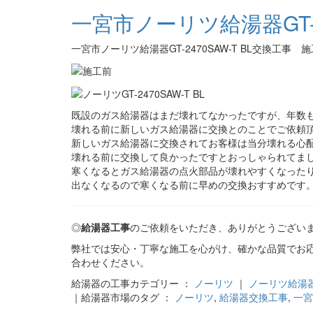
一宮市ノーリツ給湯器GT-2
一宮市ノーリツ給湯器GT-2470SAW-T BL交換工事 
既設のガス給湯器はまだ壊れてなかったですが、年数も
壊れる前に新しいガス給湯器に交換とのことでご依頼
新しいガス給湯器に交換されてお客様は当分壊れる心
壊れる前に交換して良かったですとおっしゃられてま
寒くなるとガス給湯器の点火部品が壊れやすくなった
出なくなるので寒くなる前に早めの交換おすすめです
◎
給湯器工事
のご依頼をいただき、ありがとうござい
弊社では安心・丁寧な施工を心がけ、確かな品質でお
合わせください。
給湯器の工事カテゴリー ：
ノーリツ
｜
ノーリツ給湯
｜給湯器市場のタグ ：
ノーリツ
,
給湯器交換工事
,
一宮