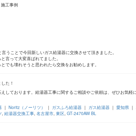
 施工事例
と言うことで今回新しいガス給湯器に交換させて頂きました。
ると言って大変喜ばれてました。
っとでも壊れそうと思われたら交換をお勧めします。
ました！
応えしております。給湯器工事に関するご相談やご依頼は、ぜひお気軽
器
｜
Noritz（ノーリツ）
｜
ガスふろ給湯器
｜
ガス給湯器
｜
愛知県
｜
ツ
,
給湯器交換工事
,
名古屋市
,
東区
,
GT-2470AW BL