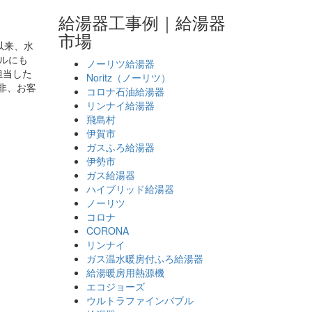
給湯器工事例｜給湯器
市場
以来、水
ブルにも
ノーリツ給湯器
担当した
Noritz（ノーリツ）
非、お客
コロナ石油給湯器
リンナイ給湯器
飛島村
伊賀市
ガスふろ給湯器
伊勢市
ガス給湯器
ハイブリッド給湯器
ノーリツ
コロナ
CORONA
リンナイ
ガス温水暖房付ふろ給湯器
給湯暖房用熱源機
エコジョーズ
ウルトラファインバブル