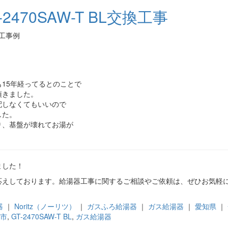
470SAW-T BL交換工事
施工事例
15年経ってるとのことで
頂きました。
配しなくてもいいので
した。
り、基盤が壊れてお湯が
。
ました！
応えしております。給湯器工事に関するご相談やご依頼は、ぜひお気軽
器
｜
Noritz（ノーリツ）
｜
ガスふろ給湯器
｜
ガス給湯器
｜
愛知県
｜
市
,
GT-2470SAW-T BL
,
ガス給湯器