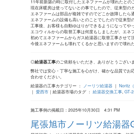
11年前新築の時に取付したエネファームが壊れたとの
現在床暖房は使ってないとの事でしたので、従来型の
エネファームは部品が複雑ですのでどこか故障したら
エネファームの設備も高いとのことでしたので従来型
工事後、お客様も自動ゆはりができるようになってやっ
エコウィルからの取替工事は何度もしましたが、エネフ
初めてエネファームからガス給湯器に取替工事させて
今後エネファームも壊れてくるかと思いますので壊れ
◎
給湯器工事
のご依頼をいただき、ありがとうござい
弊社では安心・丁寧な施工を心がけ、確かな品質でお
合わせください。
給湯器の工事カテゴリー ：
ノーリツ給湯器
｜
Nori
｜
愛西市
｜給湯器市場のタグ ：
給湯器交換工事
,
GT-
施工事例の掲載日：2025年10月30日 4:31 PM
尾張旭市ノーリツ給湯器GQ