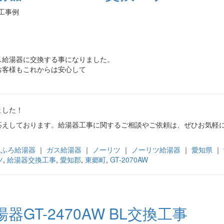
施工事例
ス給湯器に交換する事になりました。
お客様もこれからは安心して
ました！
応えしております。給湯器工事に関するご相談やご依頼は、ぜひお気軽
スふろ給湯器
｜
ガス給湯器
｜
ノーリツ
｜
ノーリツ給湯器
｜
愛知県
｜
ツ
,
給湯器交換工事
,
愛知郡
,
東郷町
,
GT-2070AW
GT-2470AW BL交換工事