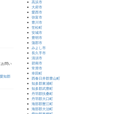
高浜市
大府市
愛西市
弥富市
豊川市
笠松町
安城市
豊明市
蒲郡市
みよし市
長久手市
清須市
碧南市
にお問い
常滑市
幸田町
愛知郡
西春日井郡豊山町
知多郡東浦町
知多郡武豊町
丹羽郡扶桑町
丹羽郡大口町
海部郡蟹江町
海部郡大治町
愛知郡東郷町