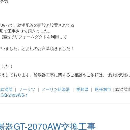
工事例
があって、給湯配管の新設と設置されてる
る形で工事させて頂きました。
、露出でリフォームダクトを利用して
ざいました。とお礼のお言葉頂きました！
ました！
応えしております。給湯器工事に関するご相談やご依頼は、ぜひお気軽
ス給湯器
｜
ノーリツ
｜
ノーリツ給湯器
｜
愛知県
｜
尾張旭市
｜給湯器
,
GQ-2439WS-1
GT-2070AW交換工事