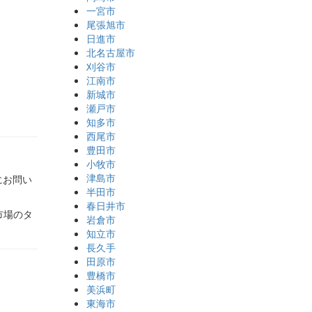
一宮市
尾張旭市
日進市
北名古屋市
刈谷市
江南市
新城市
瀬戸市
知多市
西尾市
豊田市
小牧市
津島市
にお問い
半田市
春日井市
市場のタ
岩倉市
知立市
長久手
田原市
豊橋市
美浜町
東海市