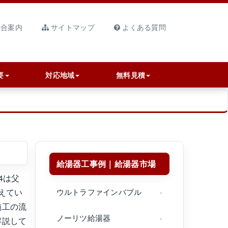
合案内
サイトマップ
よくある質問
要
対応地域
無料見積
給湯器工事例｜給湯器市場
4は父
えてい
ウルトラファインバブル
施工の流
ノーリツ給湯器
解説して