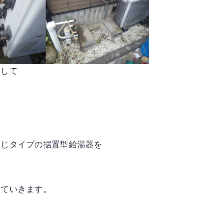
まして
同じタイプの据置型給湯器を
していきます。