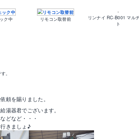
リンナイ RC-B001 マル
ック中
リモコン取替前
ト
です。
ご依頼を賜りました。
型給湯器君でございます。
いなどなど・・・
行きましょ♪