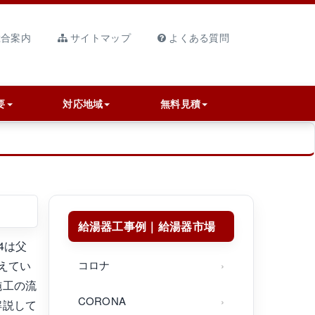
合案内
サイトマップ
よくある質問
要
対応地域
無料見積
給湯器工事例｜給湯器市場
4は父
えてい
コロナ
施工の流
CORONA
解説して