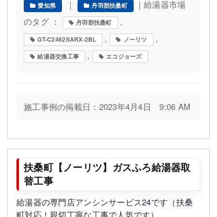
｜
｜給湯器市場
愛知県
丹羽郡扶桑町
のタグ ：
,
丹羽郡扶桑町
,
,
GT-C2462SARX-2BL
ノーリツ
,
給湯器交換工事
エコジョーズ
施工事例の掲載日：2023年4月4日 9:06 AM
扶桑町【ノーリツ】ガスふろ給湯器取
替工事
給湯器の専門店アンシンサービス24です（扶桑
町対応！親切丁寧な工事で人気です）