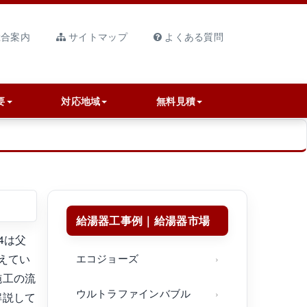
合案内
サイトマップ
よくある質問
要
対応地域
無料見積
給湯器工事例｜給湯器市場
4は父
えてい
エコジョーズ
施工の流
ウルトラファインバブル
解説して