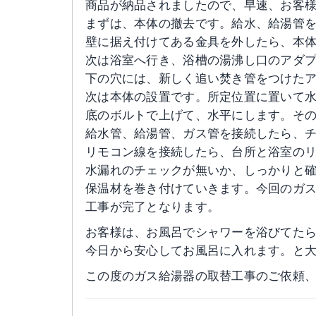
商品が納品されましたので、早速、お客
まずは、本体の撤去です。給水、給湯管
壁に据え付けてある金具を外したら、本
次は浴室へ行き、浴槽の湯沸し口のアダ
下の穴には、新しく追い焚き管をつけた
次は本体の設置です。所定位置に置いて
底のボルトで上げて、水平にします。そ
給水管、給湯管、ガス管を接続したら、
リモコン線を接続したら、台所と浴室の
水漏れのチェックが無いか、しっかりと
保温材を巻き付けていきます。今回のガ
工事が完了となります。
お客様は、お風呂でシャワーを浴びてた
今日から安心してお風呂に入れます。と
この度のガス給湯器の取替工事のご依頼、