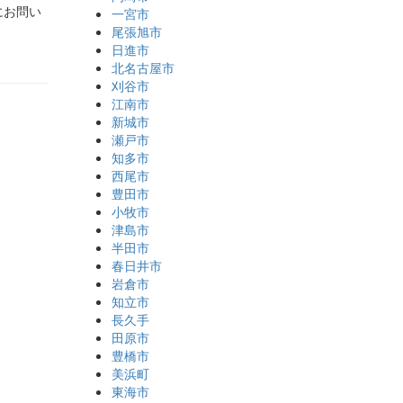
にお問い
一宮市
尾張旭市
日進市
北名古屋市
刈谷市
江南市
新城市
瀬戸市
知多市
西尾市
豊田市
小牧市
津島市
半田市
春日井市
岩倉市
知立市
長久手
田原市
豊橋市
美浜町
東海市