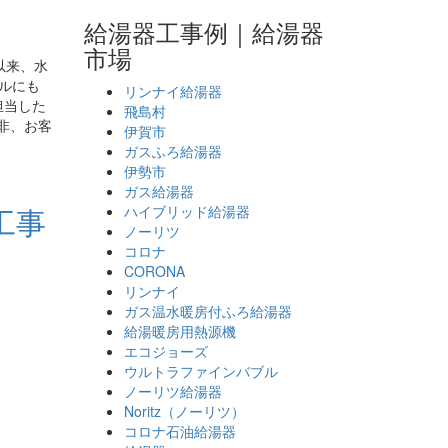
給湯器工事例｜給湯器
市場
以来、水
ブルにも
リンナイ給湯器
担当した
飛島村
非、お客
伊賀市
ガスふろ給湯器
伊勢市
ガス給湯器
工事
ハイブリッド給湯器
ノーリツ
コロナ
CORONA
リンナイ
ガス温水暖房付ふろ給湯器
給湯暖房用熱源機
エコジョーズ
ウルトラファインバブル
ノーリツ給湯器
Noritz（ノーリツ）
コロナ石油給湯器