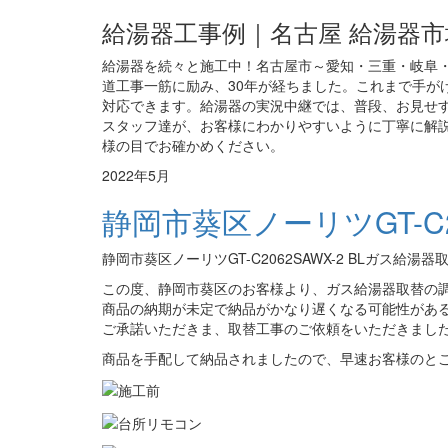
給湯器工事例｜名古屋 給湯器市
給湯器を続々と施工中！名古屋市～愛知・三重・岐阜・
道工事一筋に励み、30年が経ちました。これまで手がけ
対応できます。給湯器の実況中継では、普段、お見せ
スタッフ達が、お客様にわかりやすいように丁寧に解説
様の目でお確かめください。
2022年5月
静岡市葵区ノーリツGT-C2
静岡市葵区ノーリツGT-C2062SAWX-2 BLガス給湯
この度、静岡市葵区のお客様より、ガス給湯器取替の
商品の納期が未定で納品がかなり遅くなる可能性があ
ご承諾いただきま、取替工事のご依頼をいただきまし
商品を手配して納品されましたので、早速お客様のと