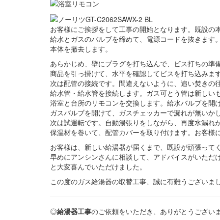
お客様にご挨拶をして工事の開始となります。既設の
給水とガスのバルブを締めて、電源コードを抜きます
本体を撤去します。
あらかじめ、壁にプラグを打ち込んで、ビス打ちの準
商品を引っ掛けて、水平を確認してビスを打ち込みま
次は配管の接続です。間違えないように、追い焚きの
給水管・給水管を接続します。ガス可とう管は新しい
浴室と台所のリモコンを交換します。給水バルブを開
ガスバルブを開けて、ガスチェッカーで漏れが無いか
次は試運転です。自動湯張りをしながら、再度水漏れ
保温材を巻いて、配管カバーを取り付けます。お客様
お客様は、新しい給湯器が届くまで、既設が頑張って
早めにアンシンさんに相談して、アドバイスがいただ
と大変喜んでいただけました。
この度のガス給湯器の取替工事、誠に有難うございま
◎
給湯器工事
のご依頼をいただき、ありがとうござい