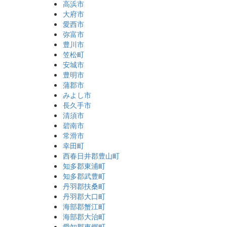
高浜市
大府市
愛西市
弥富市
豊川市
笠松町
安城市
豊明市
蒲郡市
みよし市
長久手市
清須市
碧南市
常滑市
幸田町
西春日井郡豊山町
知多郡東浦町
知多郡武豊町
丹羽郡扶桑町
丹羽郡大口町
海部郡蟹江町
海部郡大治町
愛知郡東郷町