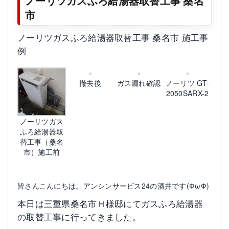
ノーリツガスふろ給湯器取替工事 桑名
市
ノーリツガスふろ給湯器取替工事 桑名市 施工事
例
撤去後
ガス漏れ確認
ノーリツ GT-
2050SARX-2
ノーリツガス
ふろ給湯器取
替工事（桑名
市）施工前
皆さんこんにちは。アンシンサービス24の酒井です(ФωФ)
本日は三重県桑名市Ｈ様邸にてガスふろ給湯器
の取替工事に行ってきました。