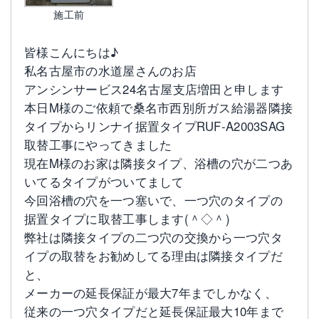
施工前
皆様こんにちは♪
私名古屋市の水道屋さんのお店
アンシンサービス24名古屋支店増田と申します
本日M様のご依頼で桑名市西別所ガス給湯器隣接
タイプからリンナイ据置タイプRUF-A2003SAG
取替工事にやってきました
現在M様のお家は隣接タイプ、浴槽の穴が二つあ
いてるタイプがついてまして
今回浴槽の穴を一つ塞いで、一つ穴のタイプの
据置タイプに取替工事します(＾◇＾)
弊社は隣接タイプの二つ穴の交換から一つ穴タ
イプの取替をお勧めしてる理由は隣接タイプだ
と、
メーカーの延長保証が最大7年までしかなく、
従来の一つ穴タイプだと延長保証最大10年まで