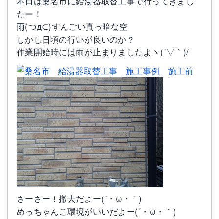
本日は桑名市に給湯器取替工事で行ってきまし
たー！
雨(つд⊂)すんごい真っ暗な空
しかし日頃の行いが良いのか？
作業開始時には雨が止まりましたよヽ(´▽｀)/
さーさー！撤去だよー(´・ω・｀)
めっちゃんこ環境がいいだよー(´・ω・｀)