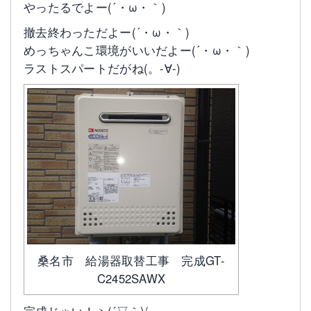
やったるでよー(´・ω・｀)
撤去終わっただよー(´・ω・｀)
めっちゃんこ環境がいいだよー(´・ω・｀)
ラストスパートだがね(。-∀-)
桑名市 給湯器取替工事 完成GT-
C2452SAWX
完成じゃい！ヽ(´▽｀)/