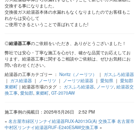
交換する事になりました。
交換後ガス給湯器本体の水漏れもなくなりましたのでお客様もこ
れからは安心して
ご使用できるということで喜ばれてました!
◎
給湯器工事
のご依頼をいただき、ありがとうございました！
弊社では安心・丁寧な施工を心がけ、確かな品質でお応えしてお
ります。給湯器工事に関するご相談やご依頼は、ぜひお気軽にお
問い合わせください。
給湯器の工事カテゴリー ：
Noritz（ノーリツ）
｜
ガスふろ給湯器
｜
ガス給湯器
｜
ノーリツ
｜
ノーリツ給湯器
｜
愛知県
｜
愛知郡
東郷町
｜給湯器市場のタグ ：
ガスふろ給湯器
,
ノーリツ
,
給湯器交
換工事
,
愛知郡
,
東郷町
,
GT-2070AW
施工事例の掲載日：2025年5月26日 2:52 PM
«
名古屋市緑区リンナイ給湯器RUX-A2013G(A) 交換工事
名古屋市
中村区リンナイ給湯器RUF-E240ESAW交換工事
»