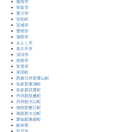
愛西市
弥富市
豊川市
笠松町
安城市
豊明市
蒲郡市
みよし市
長久手市
清須市
碧南市
常滑市
幸田町
西春日井郡豊山町
知多郡東浦町
知多郡武豊町
丹羽郡扶桑町
丹羽郡大口町
海部郡蟹江町
海部郡大治町
愛知郡東郷町
岐阜県
可児市