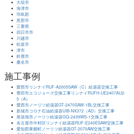
大垣市
海津市
羽島郡
恵那市
三重県
四日市市
川越市
松坂市
津市
鈴鹿市
桑名市
施工事例
愛西市リンナイRUF-A2005SAW（C）給湯器交換工事
豊田市エコジョーズ交換工事リンナイRUFH-UE2407AU2-
3（A）
愛西市ノーリツ給湯器GT-2470SAW-1BL交換工事
新城市コロナ石油給湯器UIB-NX372（AD）交換工事
尾張旭市ノーリツ給湯器GQ-2439WS-1交換工事
名古屋市中村区リンナイ給湯器RUF-E240ESAW交換工事
愛知郡東郷町ノーリツ給湯器GT-2070AW交換工事