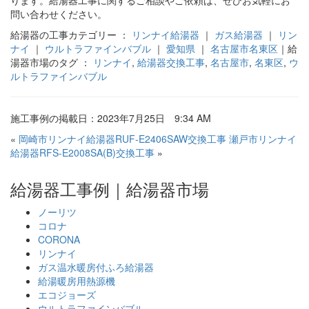
問い合わせください。
給湯器の工事カテゴリー ：
リンナイ給湯器
｜
ガス給湯器
｜
リン
ナイ
｜
ウルトラファインバブル
｜
愛知県
｜
名古屋市名東区
｜給
湯器市場のタグ ：
リンナイ
,
給湯器交換工事
,
名古屋市
,
名東区
,
ウ
ルトラファインバブル
施工事例の掲載日：2023年7月25日 9:34 AM
«
岡崎市リンナイ給湯器RUF-E2406SAW交換工事
瀬戸市リンナイ
給湯器RFS-E2008SA(B)交換工事
»
給湯器工事例｜給湯器市場
ノーリツ
コロナ
CORONA
リンナイ
ガス温水暖房付ふろ給湯器
給湯暖房用熱源機
エコジョーズ
ウルトラファインバブル