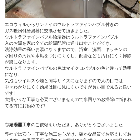
エコウィルからリンナイのウルトラファインバブル付きの
ガス暖房付給湯器に交換させて頂きました。
ウルトラファインバブル給湯器はウルトラファインバブル
入のお湯を家の全ての給湯配管に送り出すことができ、
洗浄効果の高いお湯になりますので、浴室、洗面、キッチンの
水回りの汚れや水垢をつけにくくし、配管なども汚れにくく掃除
が楽になります。
ウルトラファインバブルの色はマイクロバブルの色と違って透明
になり、
気泡もウイルスや煙と同等サイズになりますので人の目では
中々わかりにくく効果は目に見にくいですが長い目で見ると良い
です!
大掛かりな工事も必要ございませんので水回りのお掃除に悩まれ
てる方にお勧めです!
◎
給湯器工事
のご依頼をいただき、ありがとうございました！
弊社では安心・丁寧な施工を心がけ、確かな品質でお応えしてお
ります。給湯器工事に関するご相談やご依頼は、ぜひお気軽にお