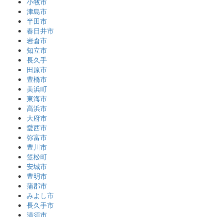
小牧市
津島市
半田市
春日井市
岩倉市
知立市
長久手
田原市
豊橋市
美浜町
東海市
高浜市
大府市
愛西市
弥富市
豊川市
笠松町
安城市
豊明市
蒲郡市
みよし市
長久手市
清須市