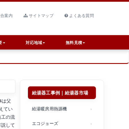
合案内
サイトマップ
よくある質問
要
対応地域
無料見積
給湯器工事例｜給湯器市場
4は父
えてい
給湯暖房用熱源機
施工の流
エコジョーズ
解説して