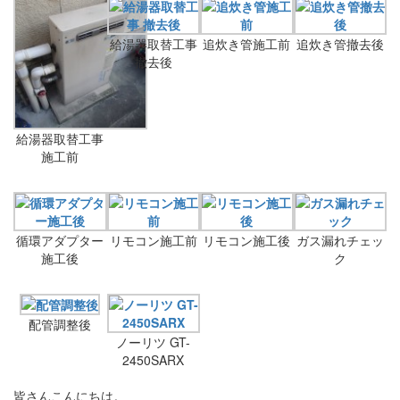
給湯器取替工事
追炊き管施工前
追炊き管撤去後
撤去後
給湯器取替工事
施工前
循環アダプター
リモコン施工前
リモコン施工後
ガス漏れチェッ
施工後
ク
配管調整後
ノーリツ GT-
2450SARX
皆さんこんにちは。