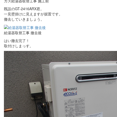
ガス給湯器取替工事 施工前
既設のGT-2416ARX君。
一見壁掛けに見えますが据置です。
撤去していきましょう。
給湯器取替工事 撤去後
はい撤去完了！
取付けしまっす。