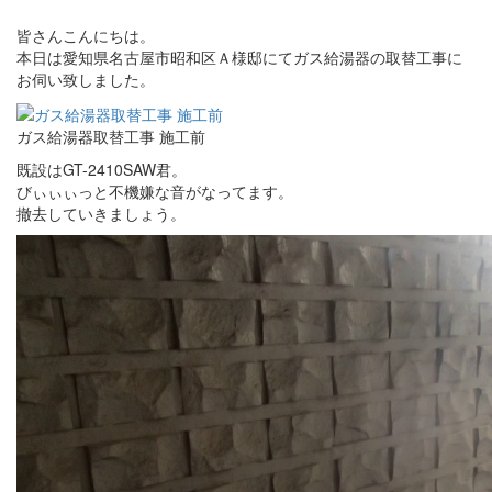
皆さんこんにちは。
本日は愛知県名古屋市昭和区Ａ様邸にてガス給湯器の取替工事に
お伺い致しました。
ガス給湯器取替工事 施工前
既設はGT-2410SAW君。
びぃぃぃっと不機嫌な音がなってます。
撤去していきましょう。