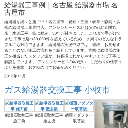
給湯器工事例｜名古屋 給湯器市場 名
古屋市
給湯器を続々と施工中！名古屋市～愛知・三重・岐阜・静岡・浜
松の給湯器工事専門店。アンシンサービス24は父の代に創業以
来、水道工事一筋に励み、30年が経ちました。これまで手がけて
きた 工事は延べ30,000件を超えているため、水周りのどんなトラ
ブルにも対応できます。給湯器の実況中継では、普段、お見せす
ることのない施工の流れをご紹介しています。実際に給湯器の施
工を担当したスタッフ達が、お客様にわかりやすいように丁寧に
解説しています。 アンシンサービス24の想い、こだわりの仕事っ
ぷりを是非、お客様の目でお確かめください。
2013年11月
ガス給湯器交換工事 小牧市
給湯器取替工事
給湯器取替工事
循環アダプター
施工前
撤去後
取替後