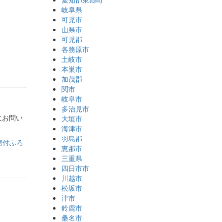
岐阜県
可児市
山県市
可児郡
各務原市
土岐市
本巣市
加茂郡
関市
岐阜市
多治見市
にお問い
大垣市
海津市
羽島郡
房付ふろ
恵那市
三重県
四日市市
川越市
松坂市
津市
鈴鹿市
桑名市