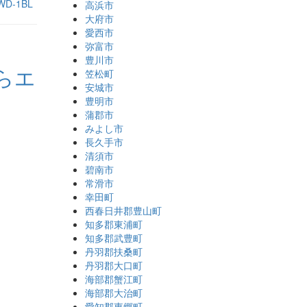
WD-1BL
高浜市
大府市
愛西市
弥富市
豊川市
からエ
笠松町
安城市
豊明市
蒲郡市
みよし市
長久手市
清須市
碧南市
常滑市
幸田町
西春日井郡豊山町
知多郡東浦町
知多郡武豊町
丹羽郡扶桑町
丹羽郡大口町
海部郡蟹江町
海部郡大治町
愛知郡東郷町