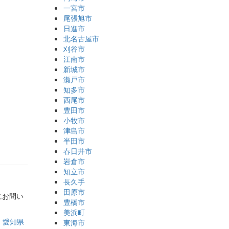
一宮市
尾張旭市
日進市
北名古屋市
刈谷市
江南市
新城市
瀬戸市
知多市
西尾市
豊田市
小牧市
津島市
半田市
春日井市
岩倉市
知立市
長久手
田原市
にお問い
豊橋市
美浜町
｜
愛知県
東海市