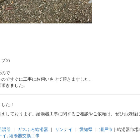
イプの
たので
たのですぐに工事にお伺いさせて頂きますした。
葉頂きました。
ました！
応えしております。給湯器工事に関するご相談やご依頼は、ぜひお気軽
給湯器
｜
ガスふろ給湯器
｜
リンナイ
｜
愛知県
｜
瀬戸市
｜給湯器市場
ナイ
,
給湯器交換工事