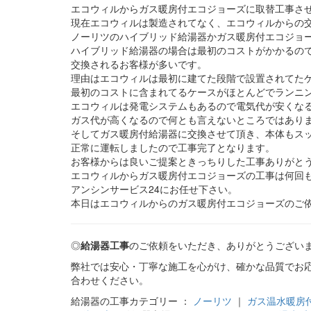
エコウィルからガス暖房付エコジョーズに取替工事さ
現在エコウィルは製造されてなく、エコウィルからの
ノーリツのハイブリッド給湯器かガス暖房付エコジョー
ハイブリッド給湯器の場合は最初のコストがかかるの
交換されるお客様が多いです。
理由はエコウィルは最初に建てた段階で設置されてた
最初のコストに含まれてるケースがほとんどでランニ
エコウィルは発電システムもあるので電気代が安くな
ガス代が高くなるので何とも言えないところではあり
そしてガス暖房付給湯器に交換させて頂き、本体もス
正常に運転しましたので工事完了となります。
お客様からは良いご提案ときっちりした工事ありがと
エコウィルからガス暖房付エコジョーズの工事は何回
アンシンサービス24にお任せ下さい。
本日はエコウィルからのガス暖房付エコジョーズのご
◎
給湯器工事
のご依頼をいただき、ありがとうござい
弊社では安心・丁寧な施工を心がけ、確かな品質でお
合わせください。
給湯器の工事カテゴリー ：
ノーリツ
｜
ガス温水暖房