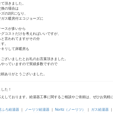
せて頂きました。
交換の場合は
ズの2択になり、
でガス暖房付エコジョーズに
ケースが多いから
ングコストだけを考えればいいですが、
ると言われてますがその分
ます。
ッキリして床暖房も
うございましたとお礼のお言葉頂きました。
もやっていますので実績多数ですので
依頼ありがとうございました。
ました！
応えしております。給湯器工事に関するご相談やご依頼は、ぜひお気軽
付ふろ給湯器
｜
ノーリツ給湯器
｜
Noritz（ノーリツ）
｜
ガス給湯器