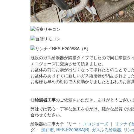
既設のガス給湯器が隣接タイプでしたので同じ隣接タ
エコジョーズに交換させて頂きました。
お盆休み前にお湯が出なくなって壊れたとのことでし
お盆休みあけすぐに新しいガス給湯器が納品されまし
お客様も早めの対応で大変助かりましたとお礼のお言
◎
給湯器工事
のご依頼をいただき、ありがとうござい
弊社では安心・丁寧な施工を心がけ、確かな品質でお
合わせください。
給湯器の工事カテゴリー ：
エコジョーズ
｜
リンナイ
グ ：
瀬戸市
,
RFS-E2008SA(B)
,
ガスふろ給湯器
,
リン