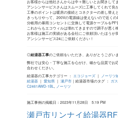
お客様からは他社さんからは中々難しいとお聞きして
アンシンサービスさんはスムーズに工事してくれて良
工事のポイントは暖房の接続とコネクターの差し替え
きっちりやって、200Vの電源線は使えないので近く
分岐用の暴雨コンセントに交換して電源ケーブルをPF
これからもエコウィルは壊れてきますので調子が悪く
お客様は施工の実績がある会社にご依頼頂いたほうが
アンシンサービス24にご依頼ください！
◎
給湯器工事
のご依頼をいただき、ありがとうござい
弊社では安心・丁寧な施工を心がけ、確かな品質でお
合わせください。
給湯器の工事カテゴリー ：
エコジョーズ
｜
ノーリツ
給湯器
｜
愛知県
｜
瀬戸市
｜給湯器市場のタグ ：
ガス
C2461AWD-1BL
,
ノーリツ
施工事例の掲載日：2023年11月28日 5:19 PM
瀬戸市リンナイ給湯器RFS-