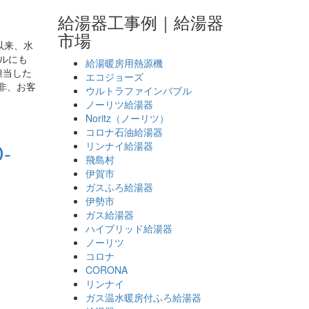
給湯器工事例｜給湯器
市場
以来、水
ブルにも
給湯暖房用熱源機
担当した
エコジョーズ
非、お客
ウルトラファインバブル
ノーリツ給湯器
Noritz（ノーリツ）
コロナ石油給湯器
-
リンナイ給湯器
飛島村
伊賀市
ガスふろ給湯器
伊勢市
ガス給湯器
ハイブリッド給湯器
ノーリツ
コロナ
CORONA
リンナイ
ガス温水暖房付ふろ給湯器