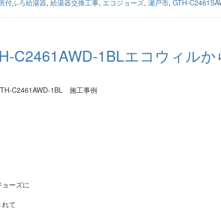
房付ふろ給湯器
,
給湯器交換工事
,
エコジョーズ
,
瀬戸市
,
GTH-C2461SA
-C2461AWD-1BLエコウィル
C2461AWD-1BL 施工事例
ジョーズに
されて