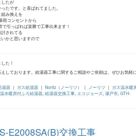
ましたが
かったです。と喜ばれてました。
と組み換えを
の暴雨コンセントから
管で引っぱれば楽勝で工事出来ます！
検討されてる
良いかと思いますので
ました！
応えしております。給湯器工事に関するご相談やご依頼は、ぜひお気軽
給湯器
｜
ガス給湯器
｜
Noritz（ノーリツ）
｜
ノーリツ
｜
ガス温水暖
温水暖房付ふろ給湯器
,
給湯器交換工事
,
エコジョーズ
,
瀬戸市
,
GTH-
E2008SA(B)交換工事