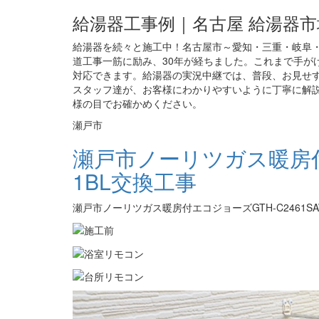
給湯器工事例｜名古屋 給湯器市
給湯器を続々と施工中！名古屋市～愛知・三重・岐阜・
道工事一筋に励み、30年が経ちました。これまで手がけ
対応できます。給湯器の実況中継では、普段、お見せ
スタッフ達が、お客様にわかりやすいように丁寧に解説
様の目でお確かめください。
瀬戸市
瀬戸市ノーリツガス暖房付エ
1BL交換工事
瀬戸市ノーリツガス暖房付エコジョーズGTH-C2461SA