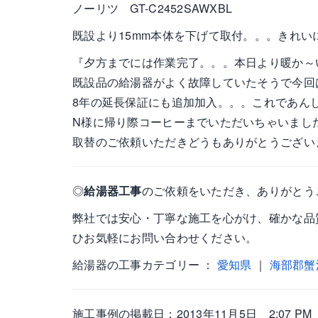
ノーリツ GT-C2452SAWXBL
既設より15mm本体を下げて取付。。。きれいに
『夕方までには作業完了。。。本日より暖か～
既設品の給湯器がよく故障していたそうで今回
8年の延長保証にも追加加入。。。これであんし
N様に帰り際コーヒーまでいただいちゃいまし
取替のご依頼いただきどうもありがとうござい
◎
給湯器工事
のご依頼をいただき、ありがとう
弊社では安心・丁寧な施工を心がけ、確かな品
ひお気軽にお問い合わせください。
給湯器の工事カテゴリー ：
愛知県
｜
海部郡蟹
施工事例の掲載日：2013年11月5日 2:07 PM