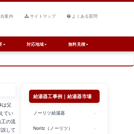
合案内
サイトマップ
よくある質問
要
対応地域
無料見積
給湯器工事例｜給湯器市場
4は父
えてい
ノーリツ給湯器
施工の流
Noritz（ノーリツ）
解説して