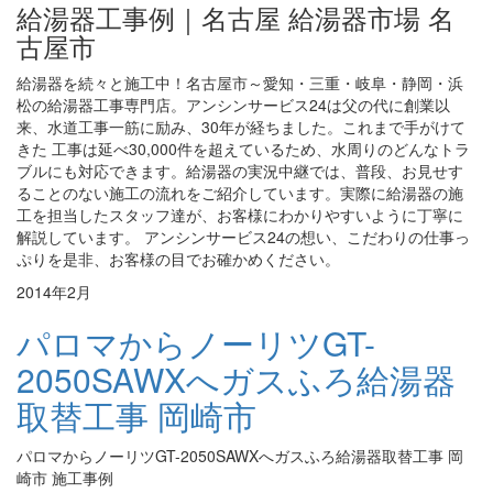
給湯器工事例｜名古屋 給湯器市場 名
古屋市
給湯器を続々と施工中！名古屋市～愛知・三重・岐阜・静岡・浜
松の給湯器工事専門店。アンシンサービス24は父の代に創業以
来、水道工事一筋に励み、30年が経ちました。これまで手がけて
きた 工事は延べ30,000件を超えているため、水周りのどんなトラ
ブルにも対応できます。給湯器の実況中継では、普段、お見せす
ることのない施工の流れをご紹介しています。実際に給湯器の施
工を担当したスタッフ達が、お客様にわかりやすいように丁寧に
解説しています。 アンシンサービス24の想い、こだわりの仕事っ
ぷりを是非、お客様の目でお確かめください。
2014年2月
パロマからノーリツGT-
2050SAWXへガスふろ給湯器
取替工事 岡崎市
パロマからノーリツGT-2050SAWXへガスふろ給湯器取替工事 岡
崎市 施工事例