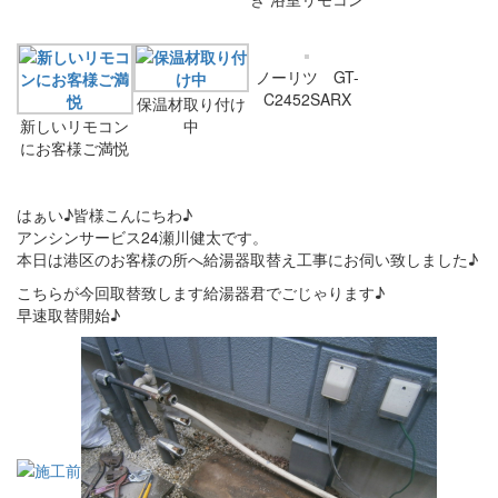
ノーリツ GT-
C2452SARX
保温材取り付け
新しいリモコン
中
にお客様ご満悦
はぁい♪皆様こんにちわ♪
アンシンサービス24瀬川健太です。
本日は港区のお客様の所へ給湯器取替え工事にお伺い致しました♪
こちらが今回取替致します給湯器君でごじゃります♪
早速取替開始♪