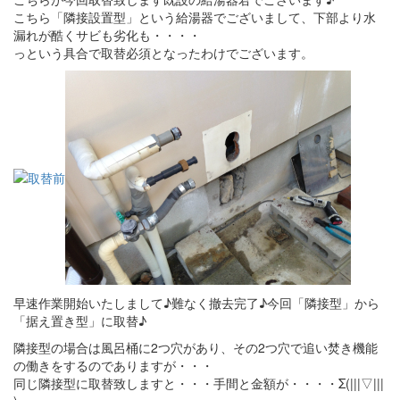
こちら「隣接設置型」という給湯器でございまして、下部より水
漏れが酷くサビも劣化も・・・・
っという具合で取替必須となったわけでございます。
早速作業開始いたしまして♪難なく撤去完了♪今回「隣接型」から
「据え置き型」に取替♪
隣接型の場合は風呂桶に2つ穴があり、その2つ穴で追い焚き機能
の働きをするのでありますが・・・
同じ隣接型に取替致しますと・・・手間と金額が・・・・Σ(|||▽|||