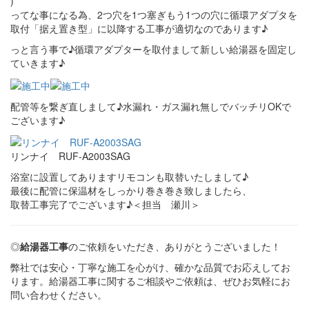
)
ってな事になる為、2つ穴を1つ塞ぎもう1つの穴に循環アダプタを
取付「据え置き型」に以降する工事が適切なのであります♪
っと言う事で♪循環アダプターを取付まして新しい給湯器を固定し
ていきます♪
配管等を繋ぎ直しまして♪水漏れ・ガス漏れ無しでバッチリOKで
ございます♪
リンナイ RUF-A2003SAG
浴室に設置してありますリモコンも取替いたしまして♪
最後に配管に保温材をしっかり巻き巻き致しましたら、
取替工事完了でございます♪＜担当 瀬川＞
◎
給湯器工事
のご依頼をいただき、ありがとうございました！
弊社では安心・丁寧な施工を心がけ、確かな品質でお応えしてお
ります。給湯器工事に関するご相談やご依頼は、ぜひお気軽にお
問い合わせください。