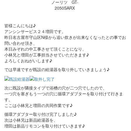
ノーリツ GT-
2050SARX
皆様こんにちは♪
アンシンサービス２４増田です。
昨日名古屋市守山区N様から追い炊きが出来なくなったとの事でお
問い合わせ頂き、
本日みぞれの中工事させて頂くことになり、
小林兄と増田が工事担当させていただきます♪
よろしくおねがいします♪
では早速ですが既設の給湯器を取り外していきましょう♪
次に既設が隣接タイプで浴槽の穴が二つ穴でしたので、
一つ穴を塞ぎもう一つの穴に循環アダプターを取り付けて行きま
す。
ここは小林兄と増田の共同作業です♪
循環アダプター取り付け完了しました♪
次は小林兄は新品給湯器を、
増田は新品リモコンを取り付けていきます♪