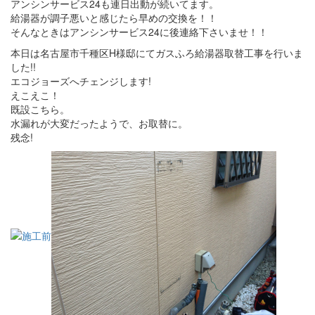
アンシンサービス24も連日出動が続いてます。
給湯器が調子悪いと感じたら早めの交換を！！
そんなときはアンシンサービス24に後連絡下さいませ！！
本日は名古屋市千種区H様邸にてガスふろ給湯器取替工事を行いま
した!!
エコジョーズへチェンジします!
えこえこ！
既設こちら。
水漏れが大変だったようで、お取替に。
残念!