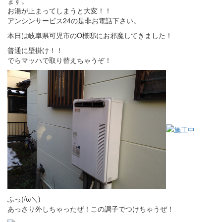
ます。
お湯が止まってしまうと大変！！
アンシンサービス24の是非お電話下さい。
本日は岐阜県可児市のO様邸にお邪魔してきました！
普通に壁掛け！！
でらマッハで取り替えちゃうぞ！
ふっ(/ω＼)
あっさり外しちゃったぜ！この調子でつけちゃうぜ！