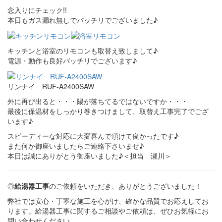
念入りにチェック!!
本日もガス漏れ無しでバッチリでございました♪
キッチンと浴室のリモコンも取替え致しまして♪
電源・動作も良好バッチリでございます♪
リンナイ RUF-A2400SAW
外に再び出ると・・・陽が落ちてるではないですか・・・
最後に保温材をしっかり巻きつけまして、取替え工事完了でござ
います♪
スピーディーな対応に大変喜んで頂けて良かったです♪
また何か御座いましたらご連絡下さいませ♪
本日は誠にありがとう御座いました♪＜担当 瀬川＞
◎
給湯器工事
のご依頼をいただき、ありがとうございました！
弊社では安心・丁寧な施工を心がけ、確かな品質でお応えしてお
ります。給湯器工事に関するご相談やご依頼は、ぜひお気軽にお
問い合わせください。