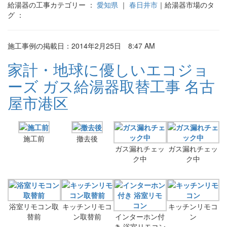
給湯器の工事カテゴリー ：
愛知県
｜
春日井市
｜給湯器市場のタ
グ ：
施工事例の掲載日：2014年2月25日 8:47 AM
家計・地球に優しいエコジョ
ーズ ガス給湯器取替工事 名古
屋市港区
施工前
撤去後
ガス漏れチェッ
ガス漏れチェッ
ク中
ク中
浴室リモコン取
キッチンリモコ
キッチンリモコ
替前
ン取替前
インターホン付
ン
き 浴室リモコン