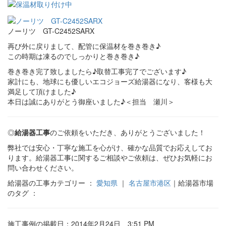
ノーリツ GT-C2452SARX
再び外に戻りまして、配管に保温材を巻き巻き♪
この時期は凍るのでしっかりと巻き巻き♪
巻き巻き完了致しましたら♪取替工事完了でございます♪
家計にも、地球にも優しいエコジョーズ給湯器になり、客様も大
満足して頂けました♪
本日は誠にありがとう御座いました♪＜担当 瀬川＞
◎
給湯器工事
のご依頼をいただき、ありがとうございました！
弊社では安心・丁寧な施工を心がけ、確かな品質でお応えしてお
ります。給湯器工事に関するご相談やご依頼は、ぜひお気軽にお
問い合わせください。
給湯器の工事カテゴリー ：
愛知県
｜
名古屋市港区
｜給湯器市場
のタグ ：
施工事例の掲載日：2014年2月24日 3:51 PM