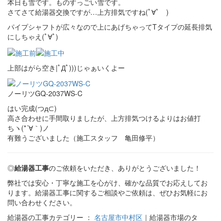
本日も雪です。ものすっごい雪です。
さてさて給湯器交換ですが…上方排気ですね(ﾟ∀ﾟ )
パイプシャフトが広々なので上にあげちゃってTタイプの延長排気
にしちゃえ(ﾟ∀ﾟ)
上部はがら空き|ﾟДﾟ)))じゃぁいくよー
ノーリツGQ-2037WS-C
はい完成(つд⊂)
高さ合わせに手間取りましたが、上方排気つけるよりはお値打
ちヽ(*´∀｀)ノ
有難うございました（施工スタッフ 亀田修平）
◎
給湯器工事
のご依頼をいただき、ありがとうございました！
弊社では安心・丁寧な施工を心がけ、確かな品質でお応えしてお
ります。給湯器工事に関するご相談やご依頼は、ぜひお気軽にお
問い合わせください。
給湯器の工事カテゴリー ：
名古屋市中村区
｜給湯器市場のタ