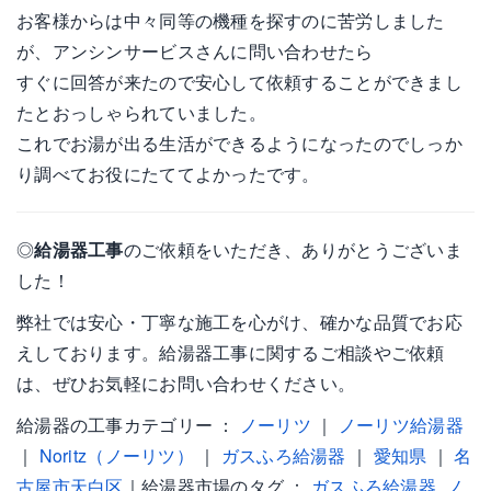
お客様からは中々同等の機種を探すのに苦労しました
が、アンシンサービスさんに問い合わせたら
すぐに回答が来たので安心して依頼することができまし
たとおっしゃられていました。
これでお湯が出る生活ができるようになったのでしっか
り調べてお役にたててよかったです。
◎
給湯器工事
のご依頼をいただき、ありがとうございま
した！
弊社では安心・丁寧な施工を心がけ、確かな品質でお応
えしております。給湯器工事に関するご相談やご依頼
は、ぜひお気軽にお問い合わせください。
給湯器の工事カテゴリー ：
ノーリツ
｜
ノーリツ給湯器
｜
Noritz（ノーリツ）
｜
ガスふろ給湯器
｜
愛知県
｜
名
古屋市天白区
｜給湯器市場のタグ ：
ガスふろ給湯器
,
ノ