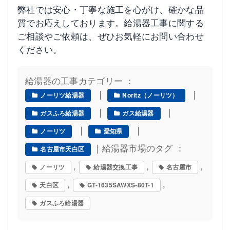
弊社では安心・丁寧な施工を心がけ、確かな品
質でお応えしております。給湯器工事に関する
ご相談やご依頼は、ぜひお気軽にお問い合わせ
ください。
給湯器の工事カテゴリー ：
｜
｜
ノーリツ給湯器
Noritz（ノーリツ）
｜
｜
ガスふろ給湯器
ガス給湯器
｜
｜
ノーリツ
愛知県
｜給湯器市場のタグ ：
名古屋市天白区
,
,
,
ノーリツ
給湯器交換工事
名古屋市
,
,
天白区
GT-1635SAWXS-80T-1
ガスふろ給湯器