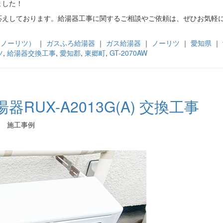
ました！
応えしております。給湯器工事に関するご相談やご依頼は、ぜひお気軽
tz（ノーリツ）
｜
ガスふろ給湯器
｜
ガス給湯器
｜
ノーリツ
｜
愛知県
｜
ツ
,
給湯器交換工事
,
愛知郡
,
東郷町
,
GT-2070AW
UX-A2013G(A) 交換工事
工事 施工事例