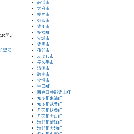
高浜市
大府市
愛西市
弥富市
豊川市
笠松町
にお問い
安城市
豊明市
給湯器
,
蒲郡市
みよし市
長久手市
清須市
碧南市
常滑市
幸田町
西春日井郡豊山町
知多郡東浦町
知多郡武豊町
丹羽郡扶桑町
丹羽郡大口町
海部郡蟹江町
海部郡大治町
愛知郡東郷町