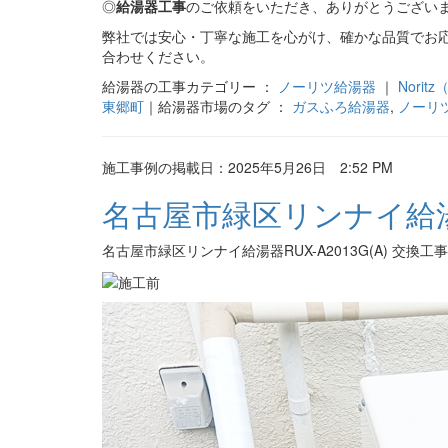
◎
給湯器工事
のご依頼をいただき、ありがとうござい
弊社では安心・丁寧な施工を心がけ、確かな品質でお
合わせください。
給湯器の工事カテゴリー ：
ノーリツ給湯器
｜
Nori
東郷町
｜給湯器市場のタグ ：
ガスふろ給湯器
,
ノーリ
施工事例の掲載日：2025年5月26日 2:52 PM
名古屋市緑区リンナイ給湯器R
名古屋市緑区リンナイ給湯器RUX-A2013G(A) 交換