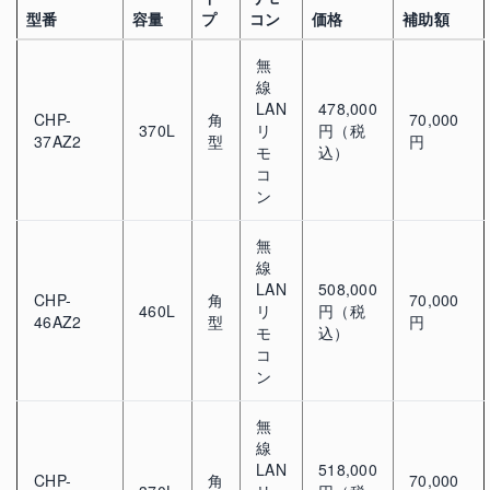
型番
容量
プ
コン
価格
補助額
無
線
LAN
478,000
CHP-
角
70,000
370L
リ
円（税
37AZ2
型
円
モ
込）
コ
ン
無
線
LAN
508,000
CHP-
角
70,000
460L
リ
円（税
46AZ2
型
円
モ
込）
コ
ン
無
線
LAN
518,000
CHP-
角
70,000