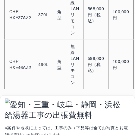
線
LAN
568,000
CHP-
角
100,000
370L
リ
円（税
HXE37AZ2
型
円
モ
込）
コ
ン
無
線
LAN
598,000
CHP-
角
100,000
460L
リ
円（税
HXE46AZ2
型
円
モ
込）
コ
ン
※案件や地域によっては、工事のみ（下見等は全てお写真とお電
話で完結）の対応になります。