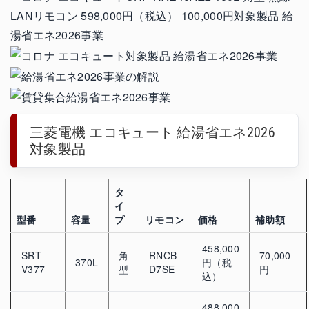
三菱電機 エコキュート 給湯省エネ2026
対象製品
タ
イ
型番
容量
プ
リモコン
価格
補助額
458,000
SRT-
角
RNCB-
70,000
370L
円（税
V377
型
D7SE
円
込）
488,000