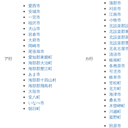
蒲郡市
愛西市
刈谷市
安城市
江南市
一宮市
小牧市
稲沢市
北設楽郡
犬山市
北設楽郡
岩倉市
北設楽郡
大府市
北設楽郡
岡崎市
北名古屋
尾張旭市
清須市
愛知郡東郷町
ア行
カ行
岐南町
海部郡大治町
各務原市
海部郡蟹江町
可児市
あま市
岐阜市
海部郡十四山村
笠松町
海部郡飛島村
北方町
大垣市
海津市
安八町
桑名市
いなべ市
木曽岬町
朝日町
川越町
菰野町
田原市