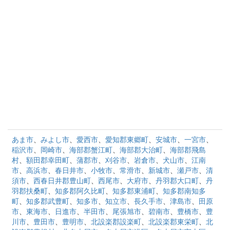
あま市
、
みよし市
、
愛西市
、
愛知郡東郷町
、
安城市
、
一宮市
、
稲沢市
、
岡崎市
、
海部郡蟹江町
、
海部郡大治町
、
海部郡飛島
村
、
額田郡幸田町
、
蒲郡市
、
刈谷市
、
岩倉市
、
犬山市
、
江南
市
、
高浜市
、
春日井市
、
小牧市
、
常滑市
、
新城市
、
瀬戸市
、
清
須市
、
西春日井郡豊山町
、
西尾市
、
大府市
、
丹羽郡大口町
、
丹
羽郡扶桑町
、
知多郡阿久比町
、
知多郡東浦町
、
知多郡南知多
町
、
知多郡武豊町
、
知多市
、
知立市
、
長久手市
、
津島市
、
田原
市
、
東海市
、
日進市
、
半田市
、
尾張旭市
、
碧南市
、
豊橋市
、
豊
川市
、
豊田市
、
豊明市
、
北設楽郡設楽町
、
北設楽郡東栄町
、
北