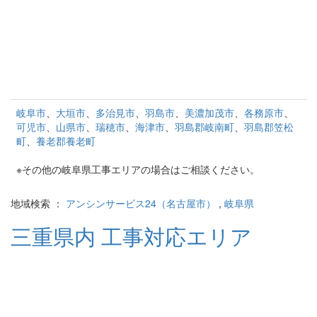
岐阜市
、
大垣市
、
多治見市
、
羽島市
、
美濃加茂市
、
各務原市
、
可児市
、
山県市
、
瑞穂市
、
海津市
、
羽島郡岐南町
、
羽島郡笠松
町
、
養老郡養老町
※その他の岐阜県工事エリアの場合はご相談ください。
地域検索 ：
アンシンサービス24（名古屋市）
,
岐阜県
三重県内 工事対応エリア