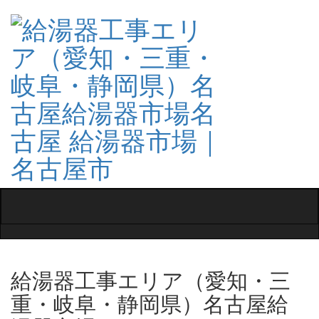
Toggle
navigati
給湯器工事エリア（愛知・三
重・岐阜・静岡県）名古屋給