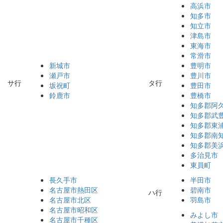
高浜市
知多市
知立市
津島市
東海市
常滑市
新城市
豊明市
瀬戸市
豊川市
サ行
タ行
坂祝町
豊田市
鈴鹿市
豊橋市
知多郡阿
知多郡武
知多郡東
知多郡南
知多郡美
多治見市
東員町
長久手市
半田市
名古屋市熱田区
碧南市
ハ行
名古屋市北区
羽島市
名古屋市昭和区
みよし市
名古屋市千種区