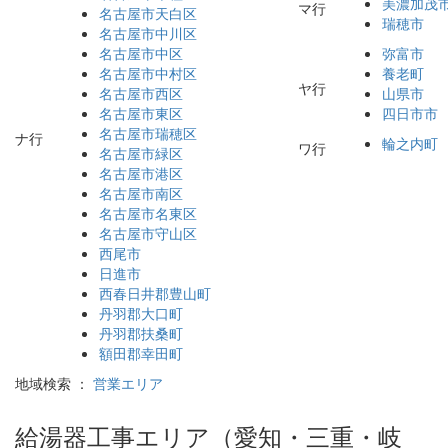
美濃加茂
マ行
名古屋市天白区
瑞穂市
名古屋市中川区
名古屋市中区
弥富市
名古屋市中村区
養老町
ヤ行
名古屋市西区
山県市
名古屋市東区
四日市市
名古屋市瑞穂区
ナ行
輪之内町
ワ行
名古屋市緑区
名古屋市港区
名古屋市南区
名古屋市名東区
名古屋市守山区
西尾市
日進市
西春日井郡豊山町
丹羽郡大口町
丹羽郡扶桑町
額田郡幸田町
地域検索 ：
営業エリア
給湯器工事エリア（愛知・三重・岐