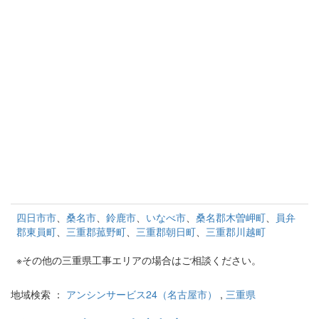
四日市市
、
桑名市
、
鈴鹿市
、
いなべ市
、
桑名郡木曽岬町
、
員弁
郡東員町
、
三重郡菰野町
、
三重郡朝日町
、
三重郡川越町
※その他の三重県工事エリアの場合はご相談ください。
地域検索 ：
アンシンサービス24（名古屋市）
,
三重県