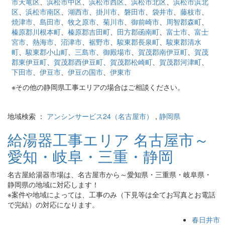
市天竜区
、
浜松市中区
、
浜松市西区
、
浜松市北区
、
浜松市浜北
区
、
浜松市南区
、
湖西市
、
掛川市
、
磐田市
、
袋井市
、
藤枝市
、
焼津市
、
島田市
、
牧之原市
、
菊川市
、
御前崎市
、
周智郡森町
、
榛原郡川根本町
、
榛原郡吉田町
、
田方郡函南町
、
富士市
、
富士
宮市
、
熱海市
、
沼津市
、
裾野市
、
駿東郡長泉町
、
駿東郡清水
町
、
駿東郡小山町
、
三島市
、
御殿場市
、
賀茂郡南伊豆町
、
賀茂
郡東伊豆町
、
賀茂郡西伊豆町
、
賀茂郡松崎町
、
賀茂郡河津町
、
下田市
、
伊豆市
、
伊豆の国市
、
伊東市
※その他の静岡県工事エリアの場合はご相談ください。
地域検索 ：
アンシンサービス24（名古屋市）
,
静岡県
給湯器工事エリア 名古屋市～
愛知・岐阜・三重・静岡
名古屋給湯器市場は、名古屋市から～愛知県・三重県・岐阜県・
静岡県の地域に対応します！
※案件や地域によっては、工事のみ（下見等は全てお写真とお電話
で完結）の対応になります。
春日井市