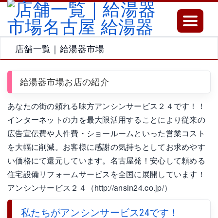
Toggle
navigatio
店舗一覧｜給湯器市場
給湯器市場お店の紹介
あなたの街の頼れる味方アンシンサービス２４です！！
インターネットの力を最大限活用すること­により従来の
広告宣伝費や人件費・ショールームといった営業コスト
を大幅に削減。お客様に感謝の気持ちとしてお求め­やす
い価格にて還元しています。名古屋発！安心して頼める
住宅設備リフォームサービスを全国に展開しています！
アンシンサービス２４（http://ansin24.co.jp/）
私たちがアンシンサービス24です！