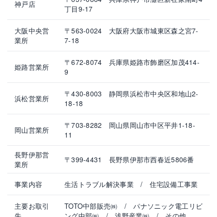
神戸店
丁目9-17
大阪中央営
〒563-0024 大阪府大阪市城東区森之宮7-
業所
7-18
〒672-8074 兵庫県姫路市飾磨区加茂414-
姫路営業所
9
〒430-8003 静岡県浜松市中央区和地山2-
浜松営業所
18-18
〒703-8282 岡山県岡山市中区平井1-18-
岡山営業所
11
長野伊那営
〒399-4431 長野県伊那市西春近5806番
業所
事業内容
生活トラブル解決事業 / 住宅設備工事業
主要お取引
TOTO中部販売㈱ / パナソニック電工リビ
先
ング中部㈱ / 浅野産業㈱ / その他