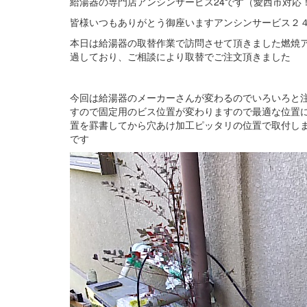
給湯器の専門店アンシンサービス24です（愛西市対応
皆様いつもありがとう御座いますアンシンサービス２
本日は給湯器の取替作業で訪問させて頂きました燃焼ア
過しており、ご相談により取替でご注文頂きました
今回は給湯器のメーカーさんが変わるのでいろいろと
すので固定用のビス位置が変わりますので最適な位置
置を罫書してから穴あけ加工ピッタリの位置で取付し
です