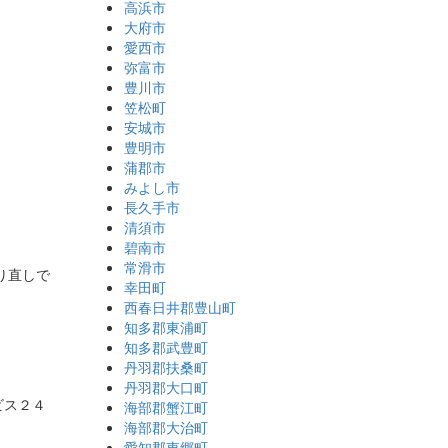
高浜市
大府市
愛西市
弥富市
豊川市
笠松町
安城市
豊明市
蒲郡市
みよし市
長久手市
清須市
碧南市
常滑市
り直しで
幸田町
西春日井郡豊山町
知多郡東浦町
知多郡武豊町
丹羽郡扶桑町
丹羽郡大口町
ビス２４
海部郡蟹江町
海部郡大治町
愛知郡東郷町