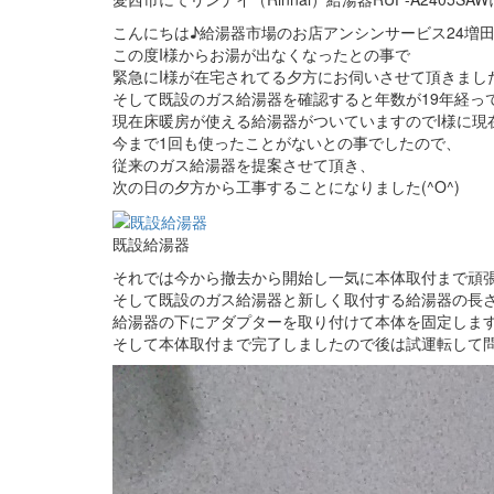
こんにちは♪給湯器市場のお店アンシンサービス24増田と
この度I様からお湯が出なくなったとの事で
緊急にI様が在宅されてる夕方にお伺いさせて頂きまし
そして既設のガス給湯器を確認すると年数が19年経っ
現在床暖房が使える給湯器がついていますのでI様に現
今まで1回も使ったことがないとの事でしたので、
従来のガス給湯器を提案させて頂き、
次の日の夕方から工事することになりました(^O^)
既設給湯器
それでは今から撤去から開始し一気に本体取付まで頑張っ
そして既設のガス給湯器と新しく取付する給湯器の長
給湯器の下にアダプターを取り付けて本体を固定しま
そして本体取付まで完了しましたので後は試運転して