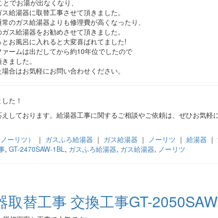
ことでお湯が出なくなり、
ガス給湯器に取替工事させて頂きました。
通常のガス給湯器よりも修理費が高くなったり、
のガス給湯器をお勧めさせて頂きました。
とお風呂に入れると大変喜ばれてました!
ァームは出だしてから約10年位でしたので
頂きました。
た場合はお気軽にお問い合わせください。
ました！
応えしております。給湯器工事に関するご相談やご依頼は、ぜひお気軽
tz（ノーリツ）
｜
ガスふろ給湯器
｜
ガス給湯器
｜
ノーリツ
｜
給湯器
｜
事
,
GT-2470SAW-1BL
,
ガスふろ給湯器
,
ガス給湯器
,
ノーリツ
工事 交換工事GT-2050SAWX