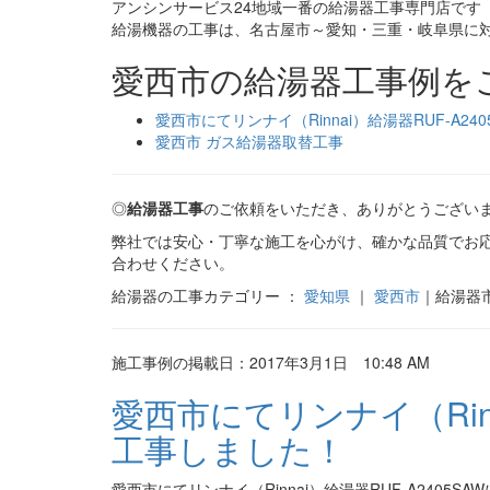
アンシンサービス24地域一番の給湯器工事専門店です
給湯機器の工事は、名古屋市～愛知・三重・岐阜県に
愛西市の給湯器工事例を
愛西市にてリンナイ（Rinnai）給湯器RUF-A2
愛西市 ガス給湯器取替工事
◎
給湯器工事
のご依頼をいただき、ありがとうござい
弊社では安心・丁寧な施工を心がけ、確かな品質でお
合わせください。
給湯器の工事カテゴリー ：
愛知県
｜
愛西市
｜給湯器
施工事例の掲載日：2017年3月1日 10:48 AM
愛西市にてリンナイ（Rinn
工事しました！
愛西市にてリンナイ（Rinnai）給湯器RUF-A2405S