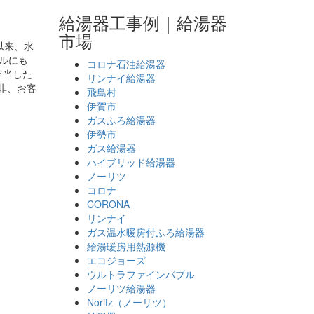
給湯器工事例｜給湯器
市場
以来、水
ブルにも
コロナ石油給湯器
担当した
リンナイ給湯器
非、お客
飛島村
伊賀市
ガスふろ給湯器
伊勢市
ガス給湯器
ハイブリッド給湯器
ノーリツ
コロナ
CORONA
リンナイ
ガス温水暖房付ふろ給湯器
給湯暖房用熱源機
エコジョーズ
ウルトラファインバブル
ノーリツ給湯器
Noritz（ノーリツ）