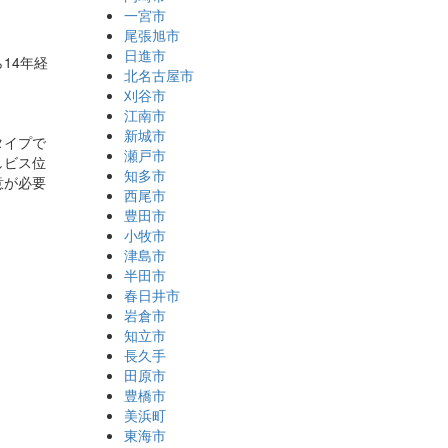
一宮市
尾張旭市
日進市
14年経
北名古屋市
刈谷市
江南市
新城市
タイプで
瀬戸市
しビス位
知多市
意が必要
西尾市
豊田市
小牧市
津島市
半田市
春日井市
岩倉市
知立市
長久手
田原市
豊橋市
美浜町
東海市