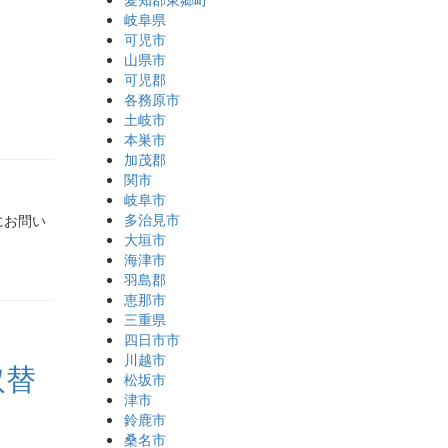
岐阜県
可児市
山県市
可児郡
各務原市
土岐市
本巣市
加茂郡
関市
岐阜市
多治見市
にお問い
大垣市
海津市
羽島郡
恵那市
三重県
四日市市
川越市
取替
松坂市
津市
鈴鹿市
桑名市