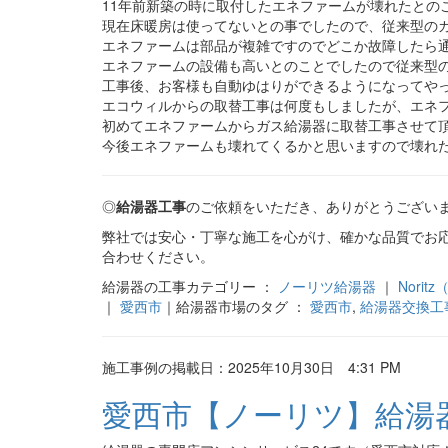
11年前新築の時に取付したエネファームが壊れたとの
現在床暖房は使ってないとの事でしたので、従来型の
エネファームは部品が複雑ですのでどこか故障したら
エネファームの設備も高いとのことでしたので従来型
工事後、お客様も自動ゆはりができるようになってやっ
エコウィルからの取替工事は何度もしましたが、エネフ
初めてエネファームからガス給湯器に取替工事させて
今後エネファームも壊れてくるかと思いますので壊れ
◎
給湯器工事
のご依頼をいただき、ありがとうござい
弊社では安心・丁寧な施工を心がけ、確かな品質でお
合わせください。
給湯器の工事カテゴリー ：
ノーリツ給湯器
｜
Nori
｜
愛西市
｜給湯器市場のタグ ：
愛西市
,
給湯器交換工
施工事例の掲載日：2025年10月30日 4:31 PM
愛西市【ノーリツ】給湯器取替