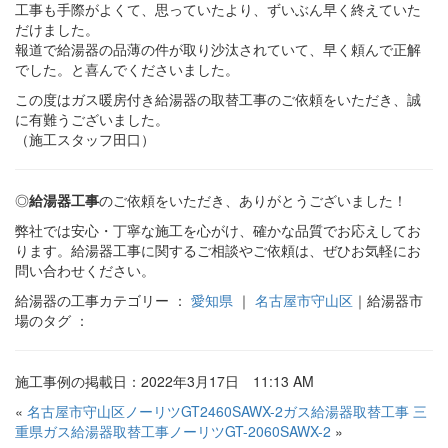
工事も手際がよくて、思っていたより、ずいぶん早く終えていた
だけました。
報道で給湯器の品薄の件が取り沙汰されていて、早く頼んで正解
でした。と喜んでくださいました。
この度はガス暖房付き給湯器の取替工事のご依頼をいただき、誠
に有難うございました。
（施工スタッフ田口）
◎
給湯器工事
のご依頼をいただき、ありがとうございました！
弊社では安心・丁寧な施工を心がけ、確かな品質でお応えしてお
ります。給湯器工事に関するご相談やご依頼は、ぜひお気軽にお
問い合わせください。
給湯器の工事カテゴリー ：
愛知県
｜
名古屋市守山区
｜給湯器市
場のタグ ：
施工事例の掲載日：2022年3月17日 11:13 AM
«
名古屋市守山区ノーリツGT2460SAWX-2ガス給湯器取替工事
三
重県ガス給湯器取替工事ノーリツGT-2060SAWX-2
»