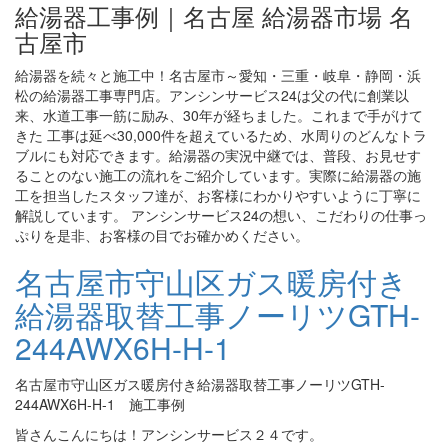
給湯器工事例｜名古屋 給湯器市場 名
古屋市
給湯器を続々と施工中！名古屋市～愛知・三重・岐阜・静岡・浜
松の給湯器工事専門店。アンシンサービス24は父の代に創業以
来、水道工事一筋に励み、30年が経ちました。これまで手がけて
きた 工事は延べ30,000件を超えているため、水周りのどんなトラ
ブルにも対応できます。給湯器の実況中継では、普段、お見せす
ることのない施工の流れをご紹介しています。実際に給湯器の施
工を担当したスタッフ達が、お客様にわかりやすいように丁寧に
解説しています。 アンシンサービス24の想い、こだわりの仕事っ
ぷりを是非、お客様の目でお確かめください。
名古屋市守山区ガス暖房付き
給湯器取替工事ノーリツGTH-
244AWX6H-H-1
名古屋市守山区ガス暖房付き給湯器取替工事ノーリツGTH-
244AWX6H-H-1 施工事例
皆さんこんにちは！アンシンサービス２４です。