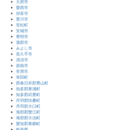
大府市
愛西市
弥富市
豊川市
笠松町
安城市
豊明市
蒲郡市
みよし市
長久手市
清須市
碧南市
常滑市
幸田町
西春日井郡豊山町
知多郡東浦町
知多郡武豊町
丹羽郡扶桑町
丹羽郡大口町
海部郡蟹江町
海部郡大治町
愛知郡東郷町
岐阜県