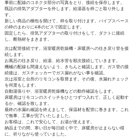
事前に配線のコネクタ部分の写真をとり、接続を保存します。
既設の排気アダプターを外します。給湯器を枠ごと取り外しま
す。
新しい商品の梱包を開けて、枠を取り付けます。パイプスペース
の枠のまわりに4本のビスで固定します。
固定したら、排気アダプターの取り付けをして、ダクトに接続
し、断熱材をまきます。
次は配管接続です。浴室暖房乾燥機・床暖房への往き戻り管を接
続します。
お風呂の往き戻り、給湯、給水管を順次接続していきます。
機械の配線も間違えないよう、きちんと確認します。ガス管の接
続後は、ガスチェッカーでガス漏れがない事を確認。
次は浴室と台所のリモコンを取替ます。その後、水漏れチェック
を何度もします。
自動湯張りや、浴室暖房乾燥機などの動作確認をします。
床暖房はリモコンのスイッチをひとつずつ入れて、正しく起動す
るか、確認を致します。
最終の水漏れ確認を終えまして、保温材を配管に巻きます。これ
で無事、工事が完了いたしました。
お客様は、これで安心して、お湯が使えます。
納品までの間、寒い日が毎日続く中で、床暖房が止まらない様
に、祈りながら使っていました。