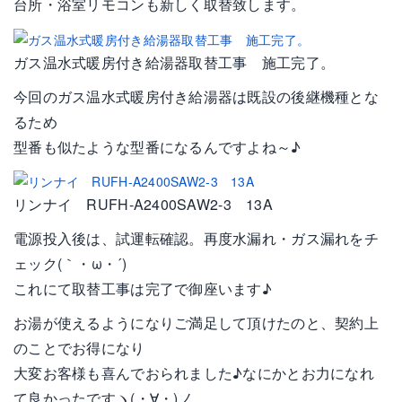
台所・浴室リモコンも新しく取替致します。
ガス温水式暖房付き給湯器取替工事 施工完了。
今回のガス温水式暖房付き給湯器は既設の後継機種とな
るため
型番も似たような型番になるんですよね～♪
リンナイ RUFH-A2400SAW2-3 13A
電源投入後は、試運転確認。再度水漏れ・ガス漏れをチ
ェック(｀・ω・´)
これにて取替工事は完了で御座います♪
お湯が使えるようになりご満足して頂けたのと、契約上
のことでお得になり
大変お客様も喜んでおられました♪なにかとお力になれ
て良かったですヽ(・∀・)ノ