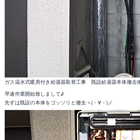
ガス温水式暖房付き給湯器取替工事 既設給湯器本体撤去
早速作業開始致しまして♪
先ずは既設の本体をゴッソリと撤去ヽ(・∀・)ノ