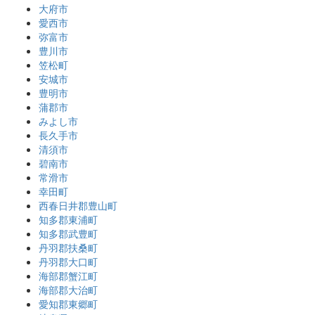
大府市
愛西市
弥富市
豊川市
笠松町
安城市
豊明市
蒲郡市
みよし市
長久手市
清須市
碧南市
常滑市
幸田町
西春日井郡豊山町
知多郡東浦町
知多郡武豊町
丹羽郡扶桑町
丹羽郡大口町
海部郡蟹江町
海部郡大治町
愛知郡東郷町