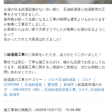
お湯の出る給湯設備がない古い家に、石油給湯器と給湯配管の工
事をさせて頂きました。
築年数が経ってる家になると工事の時間も通常よりもかかります
が無事に工事完了しました。
お客様からは古い家で大変そうでしたが無事にお湯が出るように
なって
良かったですと大変喜ばれてました!
◎
給湯器工事
のご依頼をいただき、ありがとうございました！
弊社では安心・丁寧な施工を心がけ、確かな品質でお応えしてお
ります。給湯器工事に関するご相談やご依頼は、ぜひお気軽にお
問い合わせください。
給湯器の工事カテゴリー ：
コロナ石油給湯器
｜
コロナ
｜
CORONA
｜
石油給湯器
｜
愛知県
｜
新城市
｜給湯器市場のタ
グ ：
UIB-NX372（AD）
,
石油給湯器交換工事
,
コロナ
,
石油給湯
器
,
新城市
施工事例の掲載日：2025年10月17日 10:38 AM