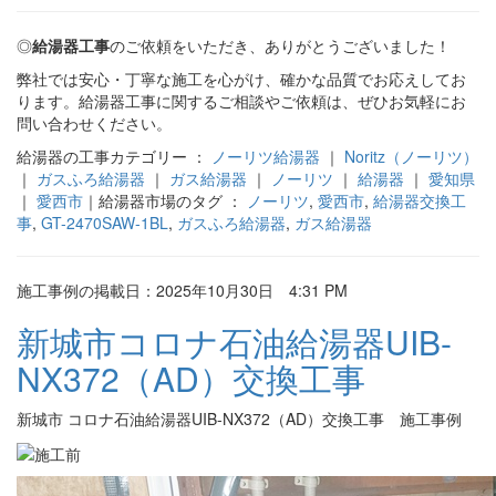
◎
給湯器工事
のご依頼をいただき、ありがとうございました！
弊社では安心・丁寧な施工を心がけ、確かな品質でお応えしてお
ります。給湯器工事に関するご相談やご依頼は、ぜひお気軽にお
問い合わせください。
給湯器の工事カテゴリー ：
ノーリツ給湯器
｜
Noritz（ノーリツ）
｜
ガスふろ給湯器
｜
ガス給湯器
｜
ノーリツ
｜
給湯器
｜
愛知県
｜
愛西市
｜給湯器市場のタグ ：
ノーリツ
,
愛西市
,
給湯器交換工
事
,
GT-2470SAW-1BL
,
ガスふろ給湯器
,
ガス給湯器
施工事例の掲載日：2025年10月30日 4:31 PM
新城市コロナ石油給湯器UIB-
NX372（AD）交換工事
新城市 コロナ石油給湯器UIB-NX372（AD）交換工事 施工事例