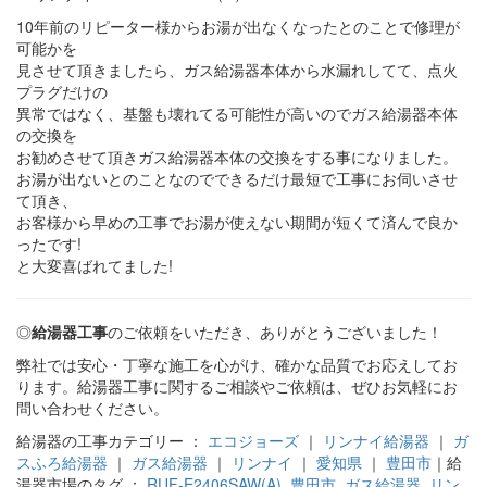
10年前のリピーター様からお湯が出なくなったとのことで修理が
可能かを
見させて頂きましたら、ガス給湯器本体から水漏れしてて、点火
プラグだけの
異常ではなく、基盤も壊れてる可能性が高いのでガス給湯器本体
の交換を
お勧めさせて頂きガス給湯器本体の交換をする事になりました。
お湯が出ないとのことなのでできるだけ最短で工事にお伺いさせ
て頂き、
お客様から早めの工事でお湯が使えない期間が短くて済んで良か
ったです!
と大変喜ばれてました!
◎
給湯器工事
のご依頼をいただき、ありがとうございました！
弊社では安心・丁寧な施工を心がけ、確かな品質でお応えしてお
ります。給湯器工事に関するご相談やご依頼は、ぜひお気軽にお
問い合わせください。
給湯器の工事カテゴリー ：
エコジョーズ
｜
リンナイ給湯器
｜
ガ
スふろ給湯器
｜
ガス給湯器
｜
リンナイ
｜
愛知県
｜
豊田市
｜給
湯器市場のタグ ：
RUF-E2406SAW(A)
,
豊田市
,
ガス給湯器
,
リン