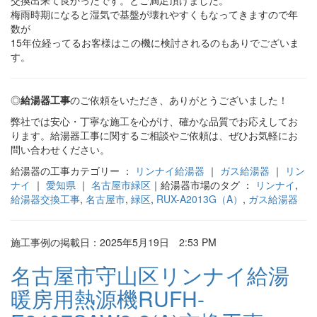
交換出来て良かったです。とご満足頂けました。
梅雨時期になると湿気で基盤が壊れやすくもなってきますので年
数が
15年位経ってるお客様はこの機に検討されるのもありでございま
す。
◎
給湯器工事
のご依頼をいただき、ありがとうございました！
弊社では安心・丁寧な施工を心がけ、確かな品質でお応えしてお
ります。給湯器工事に関するご相談やご依頼は、ぜひお気軽にお
問い合わせください。
給湯器の工事カテゴリー ：
リンナイ給湯器
｜
ガス給湯器
｜
リン
ナイ
｜
愛知県
｜
名古屋市緑区
｜給湯器市場のタグ ：
リンナイ
,
給湯器交換工事
,
名古屋市
,
緑区
,
RUX-A2013G（A）
,
ガス給湯器
施工事例の掲載日：2025年5月19日 2:53 PM
名古屋市守山区リンナイ給湯
暖房用熱源機RUFH-