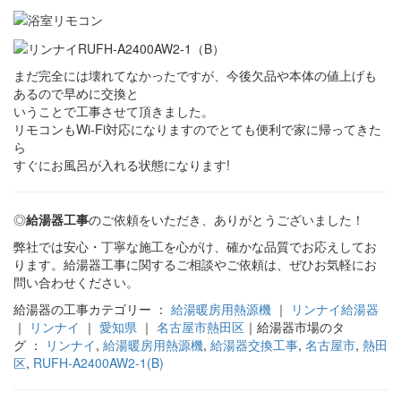
まだ完全には壊れてなかったですが、今後欠品や本体の値上げも
あるので早めに交換と
いうことで工事させて頂きました。
リモコンもWi-Fi対応になりますのでとても便利で家に帰ってきた
ら
すぐにお風呂が入れる状態になります!
◎
給湯器工事
のご依頼をいただき、ありがとうございました！
弊社では安心・丁寧な施工を心がけ、確かな品質でお応えしてお
ります。給湯器工事に関するご相談やご依頼は、ぜひお気軽にお
問い合わせください。
給湯器の工事カテゴリー ：
給湯暖房用熱源機
｜
リンナイ給湯器
｜
リンナイ
｜
愛知県
｜
名古屋市熱田区
｜給湯器市場のタ
グ ：
リンナイ
,
給湯暖房用熱源機
,
給湯器交換工事
,
名古屋市
,
熱田
区
,
RUFH-A2400AW2-1(B)