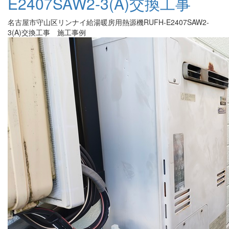
E2407SAW2-3(A)交換工事
名古屋市守山区リンナイ給湯暖房用熱源機RUFH-E2407SAW2-
3(A)交換工事 施工事例