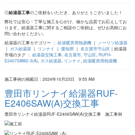
◎
給湯器工事
のご依頼をいただき、ありがとうございました！
弊社では安心・丁寧な施工を心がけ、確かな品質でお応えしてお
ります。給湯器工事に関するご相談やご依頼は、ぜひお気軽にお
問い合わせください。
給湯器の工事カテゴリー ：
給湯暖房用熱源機
｜
ノーリツ給湯器
｜
ガス給湯器
｜
リンナイ
｜
愛知県
｜
名古屋市守山区
｜給湯器
市場のタグ ：
給湯器交換工事
,
名古屋市
,
守山区
,
RUFH-
E2407SAW2-3(A)
,
ガス給湯器
,
リンナイ
,
給湯暖房用熱源機
施工事例の掲載日：2024年10月23日 9:55 AM
豊田市リンナイ給湯器RUF-
E2406SAW(A)交換工事
豊田市リンナイ給湯器RUF-E2406SAW(A)交換工事 施工事例