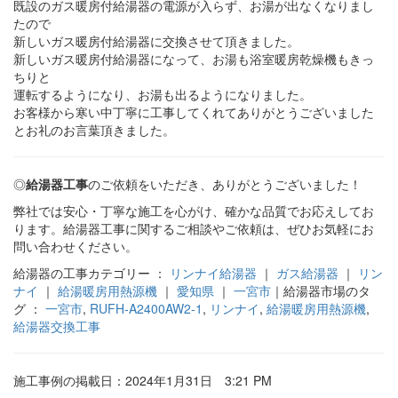
既設のガス暖房付給湯器の電源が入らず、お湯が出なくなりまし
たので
新しいガス暖房付給湯器に交換させて頂きました。
新しいガス暖房付給湯器になって、お湯も浴室暖房乾燥機もきっ
ちりと
運転するようになり、お湯も出るようになりました。
お客様から寒い中丁寧に工事してくれてありがとうございました
とお礼のお言葉頂きました。
◎
給湯器工事
のご依頼をいただき、ありがとうございました！
弊社では安心・丁寧な施工を心がけ、確かな品質でお応えしてお
ります。給湯器工事に関するご相談やご依頼は、ぜひお気軽にお
問い合わせください。
給湯器の工事カテゴリー ：
リンナイ給湯器
｜
ガス給湯器
｜
リン
ナイ
｜
給湯暖房用熱源機
｜
愛知県
｜
一宮市
｜給湯器市場のタ
グ ：
一宮市
,
RUFH-A2400AW2-1
,
リンナイ
,
給湯暖房用熱源機
,
給湯器交換工事
施工事例の掲載日：2024年1月31日 3:21 PM