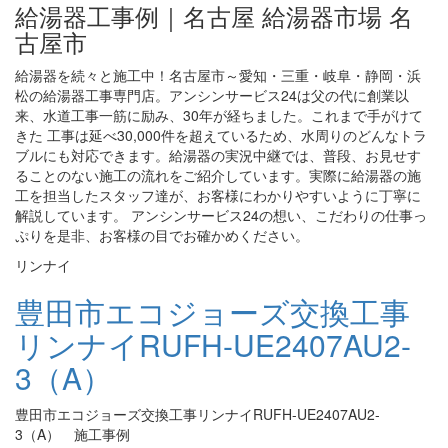
給湯器工事例｜名古屋 給湯器市場 名
古屋市
給湯器を続々と施工中！名古屋市～愛知・三重・岐阜・静岡・浜
松の給湯器工事専門店。アンシンサービス24は父の代に創業以
来、水道工事一筋に励み、30年が経ちました。これまで手がけて
きた 工事は延べ30,000件を超えているため、水周りのどんなトラ
ブルにも対応できます。給湯器の実況中継では、普段、お見せす
ることのない施工の流れをご紹介しています。実際に給湯器の施
工を担当したスタッフ達が、お客様にわかりやすいように丁寧に
解説しています。 アンシンサービス24の想い、こだわりの仕事っ
ぷりを是非、お客様の目でお確かめください。
リンナイ
豊田市エコジョーズ交換工事
リンナイRUFH-UE2407AU2-
3（A）
豊田市エコジョーズ交換工事リンナイRUFH-UE2407AU2-
3（A） 施工事例