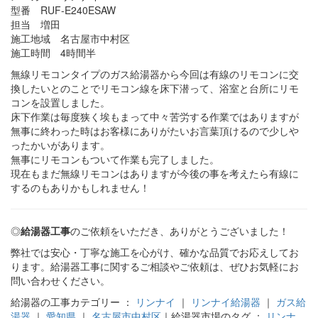
型番 RUF-E240ESAW
担当 増田
施工地域 名古屋市中村区
施工時間 4時間半
無線リモコンタイプのガス給湯器から今回は有線のリモコンに交
換したいとのことでリモコン線を床下潜って、浴室と台所にリモ
コンを設置しました。
床下作業は毎度狭く埃もまって中々苦労する作業ではありますが
無事に終わった時はお客様にありがたいお言葉頂けるので少しや
ったかいがあります。
無事にリモコンもついて作業も完了しました。
現在もまだ無線リモコンはありますが今後の事を考えたら有線に
するのもありかもしれません！
◎
給湯器工事
のご依頼をいただき、ありがとうございました！
弊社では安心・丁寧な施工を心がけ、確かな品質でお応えしてお
ります。給湯器工事に関するご相談やご依頼は、ぜひお気軽にお
問い合わせください。
給湯器の工事カテゴリー ：
リンナイ
｜
リンナイ給湯器
｜
ガス給
湯器
｜
愛知県
｜
名古屋市中村区
｜給湯器市場のタグ ：
リンナ