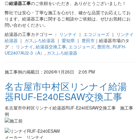
◎
給湯器工事
のご依頼をいただき、ありがとうございました！
弊社では安心・丁寧な施工を心がけ、確かな品質でお応えしてお
ります。給湯器工事に関するご相談やご依頼は、ぜひお気軽にお
問い合わせください。
給湯器の工事カテゴリー ：
リンナイ
｜
エコジョーズ
｜
リンナイ
給湯器
｜
ガスふろ給湯器
｜
愛知県
｜
豊田市
｜給湯器市場のタ
グ ：
リンナイ
,
給湯器交換工事
,
エコジョーズ
,
豊田市
,
RUFH-
UE2407AU2-3（A）
,
ガスふろ給湯器
施工事例の掲載日：2026年1月26日 2:05 PM
名古屋市中村区リンナイ給湯
器RUF-E240ESAW交換工事
名古屋市中村区リンナイ給湯器RUF-E240ESAW交換工事 施工事
例
メーカー リンナイ