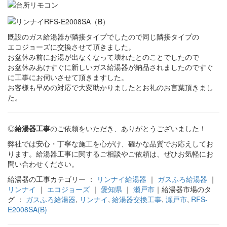
既設のガス給湯器が隣接タイプでしたので同じ隣接タイプの
エコジョーズに交換させて頂きました。
お盆休み前にお湯が出なくなって壊れたとのことでしたので
お盆休みあけすぐに新しいガス給湯器が納品されましたのですぐ
に工事にお伺いさせて頂きますした。
お客様も早めの対応で大変助かりましたとお礼のお言葉頂きまし
た。
◎
給湯器工事
のご依頼をいただき、ありがとうございました！
弊社では安心・丁寧な施工を心がけ、確かな品質でお応えしてお
ります。給湯器工事に関するご相談やご依頼は、ぜひお気軽にお
問い合わせください。
給湯器の工事カテゴリー ：
リンナイ給湯器
｜
ガスふろ給湯器
｜
リンナイ
｜
エコジョーズ
｜
愛知県
｜
瀬戸市
｜給湯器市場のタ
グ ：
ガスふろ給湯器
,
リンナイ
,
給湯器交換工事
,
瀬戸市
,
RFS-
E2008SA(B)