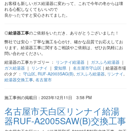
お客様も新しいガス給湯器に変わって、これで今年の冬からは壊
れる心配しなくてもいいので
良かったですと安心されてました。
◎
給湯器工事
のご依頼をいただき、ありがとうございました！
弊社では安心・丁寧な施工を心がけ、確かな品質でお応えしてお
ります。給湯器工事に関するご相談やご依頼は、ぜひお気軽にお
問い合わせください。
給湯器の工事カテゴリー ：
リンナイ給湯器
｜
ガスふろ給湯器
｜
ガス給湯器
｜
リンナイ
｜
愛知県
｜
名古屋市守山区
｜給湯器市場
のタグ ：
守山区
,
RUF-A2003SAG(B)
,
ガスふろ給湯器
,
リンナイ
,
給湯器交換工事
,
名古屋市
施工事例の掲載日：2023年12月11日 3:58 PM
名古屋市天白区リンナイ給湯
器RUF-A2005SAW(B)交換工事