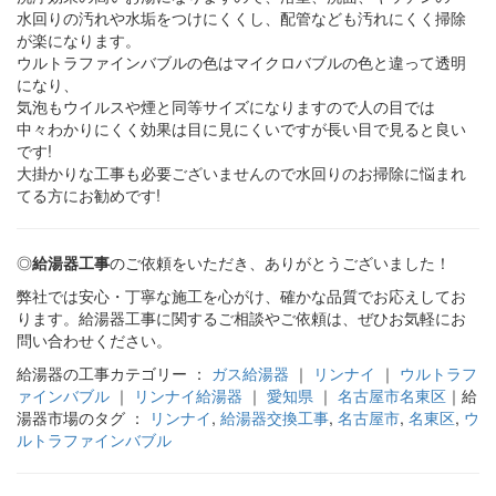
水回りの汚れや水垢をつけにくくし、配管なども汚れにくく掃除
が楽になります。
ウルトラファインバブルの色はマイクロバブルの色と違って透明
になり、
気泡もウイルスや煙と同等サイズになりますので人の目では
中々わかりにくく効果は目に見にくいですが長い目で見ると良い
です!
大掛かりな工事も必要ございませんので水回りのお掃除に悩まれ
てる方にお勧めです!
◎
給湯器工事
のご依頼をいただき、ありがとうございました！
弊社では安心・丁寧な施工を心がけ、確かな品質でお応えしてお
ります。給湯器工事に関するご相談やご依頼は、ぜひお気軽にお
問い合わせください。
給湯器の工事カテゴリー ：
ガス給湯器
｜
リンナイ
｜
ウルトラフ
ァインバブル
｜
リンナイ給湯器
｜
愛知県
｜
名古屋市名東区
｜給
湯器市場のタグ ：
リンナイ
,
給湯器交換工事
,
名古屋市
,
名東区
,
ウ
ルトラファインバブル