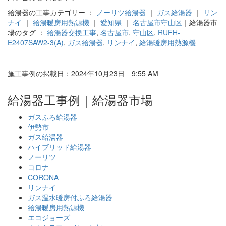
給湯器の工事カテゴリー ：
ノーリツ給湯器
｜
ガス給湯器
｜
リン
ナイ
｜
給湯暖房用熱源機
｜
愛知県
｜
名古屋市守山区
｜給湯器市
場のタグ ：
給湯器交換工事
,
名古屋市
,
守山区
,
RUFH-
E2407SAW2-3(A)
,
ガス給湯器
,
リンナイ
,
給湯暖房用熱源機
施工事例の掲載日：2024年10月23日 9:55 AM
給湯器工事例｜給湯器市場
ガスふろ給湯器
伊勢市
ガス給湯器
ハイブリッド給湯器
ノーリツ
コロナ
CORONA
リンナイ
ガス温水暖房付ふろ給湯器
給湯暖房用熱源機
エコジョーズ