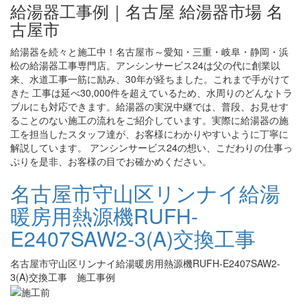
給湯器工事例｜名古屋 給湯器市場 名
古屋市
給湯器を続々と施工中！名古屋市～愛知・三重・岐阜・静岡・浜
松の給湯器工事専門店。アンシンサービス24は父の代に創業以
来、水道工事一筋に励み、30年が経ちました。これまで手がけて
きた 工事は延べ30,000件を超えているため、水周りのどんなトラ
ブルにも対応できます。給湯器の実況中継では、普段、お見せす
ることのない施工の流れをご紹介しています。実際に給湯器の施
工を担当したスタッフ達が、お客様にわかりやすいように丁寧に
解説しています。 アンシンサービス24の想い、こだわりの仕事っ
ぷりを是非、お客様の目でお確かめください。
名古屋市守山区リンナイ給湯
暖房用熱源機RUFH-
E2407SAW2-3(A)交換工事
名古屋市守山区リンナイ給湯暖房用熱源機RUFH-E2407SAW2-
3(A)交換工事 施工事例