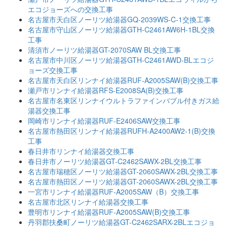
エコジョーズへの交換工事
名古屋市天白区ノーリツ給湯器GQ-2039WS-C-1交換工事
名古屋市守山区ノーリツ給湯器GTH-C2461AW6H-1BL交換
工事
清須市ノーリツ給湯器GT-2070SAW BL交換工事
名古屋市中川区ノーリツ給湯器GTH-C2461AWD-BLエコジ
ョーズ交換工事
名古屋市天白区リンナイ給湯器RUF-A2005SAW(B)交換工事
瀬戸市リンナイ給湯器RFS-E2008SA(B)交換工事
名古屋市名東区リンナイウルトラファインバブル付きガス給
湯器交換工事
岡崎市リンナイ給湯器RUF-E2406SAW交換工事
名古屋市熱田区リンナイ給湯器RUFH-A2400AW2-1(B)交換
工事
春日井市リンナイ給湯器交換工事
春日井市ノーリツ給湯器GT-C2462SAWX-2BL交換工事
名古屋市瑞穂区ノーリツ給湯器GT-2060SAWX-2BL交換工事
名古屋市熱田区ノーリツ給湯器GT-2060SAWX-2BL交換工事
一宮市リンナイ給湯器RUF-A2005SAW（B）交換工事
名古屋市北区リンナイ給湯器交換工事
豊明市リンナイ給湯器RUF-A2005SAW(B)交換工事
丹羽郡扶桑町ノーリツ給湯器GT-C2462SARX-2BLエコジョ