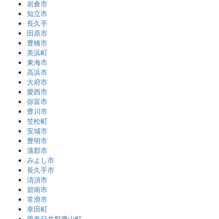
岩倉市
知立市
長久手
田原市
豊橋市
美浜町
東海市
高浜市
大府市
愛西市
弥富市
豊川市
笠松町
安城市
豊明市
蒲郡市
みよし市
長久手市
清須市
碧南市
常滑市
幸田町
西春日井郡豊山町