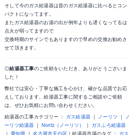
そして今のガス給湯器は昔のガス給湯器に比べるとコン
パクトになってます。
またガス給湯器のお湯の出が例年よりも遅くなってるは
点火が弱ってますので
交換時期のサインでもありますので早めの交換お勧めさ
せて頂きます。
◎
給湯器工事
のご依頼をいただき、ありがとうございま
した！
弊社では安心・丁寧な施工を心がけ、確かな品質でお応
えしております。給湯器工事に関するご相談やご依頼
は、ぜひお気軽にお問い合わせください。
給湯器の工事カテゴリー ：
ガス給湯器
｜
ノーリツ
｜
ノ
ーリツ給湯器
｜
Noritz（ノーリツ）
｜
ガスふろ給湯器
｜
愛知県
｜
名古屋市天白区
｜給湯器市場のタグ ：
ガス