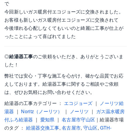
で
今回新しいガス暖房付エコジョーズに交換されました。
お客様も新しいガス暖房付エコジョーズに交換されて
今後壊れる心配しなくてもいいのと綺麗に工事が仕上が
ったことによって喜ばれてました
◎
給湯器工事
のご依頼をいただき、ありがとうございま
した！
弊社では安心・丁寧な施工を心がけ、確かな品質でお応
えしております。給湯器工事に関するご相談やご依頼
は、ぜひお気軽にお問い合わせください。
給湯器の工事カテゴリー ：
エコジョーズ
｜
ノーリツ給
湯器
｜
Noritz（ノーリツ）
｜
ノーリツ
｜
ガス温水暖房
付ふろ給湯器
｜
愛知県
｜
名古屋市守山区
｜給湯器市場
のタグ ：
給湯器交換工事
,
名古屋市
,
守山区
,
GTH-