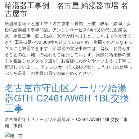
給湯器工事例｜名古屋 給湯器市場 名
古屋市
給湯器を続々と施工中！名古屋市～愛知・三重・岐阜・静岡・浜
松の給湯器工事専門店。アンシンサービス24は父の代に創業以
来、水道工事一筋に励み、30年が経ちました。これまで手がけて
きた 工事は延べ30,000件を超えているため、水周りのどんなトラ
ブルにも対応できます。給湯器の実況中継では、普段、お見せす
ることのない施工の流れをご紹介しています。実際に給湯器の施
工を担当したスタッフ達が、お客様にわかりやすいように丁寧に
解説しています。 アンシンサービス24の想い、こだわりの仕事っ
ぷりを是非、お客様の目でお確かめください。
名古屋市守山区ノーリツ給湯
器GTH-C2461AW6H-1BL交換
工事
名古屋市守山区ノーリツ給湯器GTH-C2461AW6H-1BL交換工事
施工事例