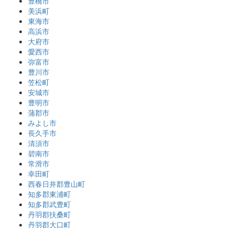
豊橋市
美浜町
東海市
高浜市
大府市
愛西市
弥富市
豊川市
笠松町
安城市
豊明市
蒲郡市
みよし市
長久手市
清須市
碧南市
常滑市
幸田町
西春日井郡豊山町
知多郡東浦町
知多郡武豊町
丹羽郡扶桑町
丹羽郡大口町