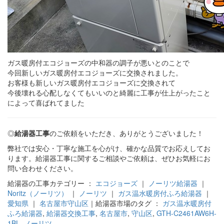
ガス暖房付エコジョーズの中和器の調子が悪いとのことで
今回新しいガス暖房付エコジョーズに交換されました。
お客様も新しいガス暖房付エコジョーズに交換されて
今後壊れる心配しなくてもいいのと綺麗に工事が仕上がったこと
によって喜ばれてました
◎
給湯器工事
のご依頼をいただき、ありがとうございました！
弊社では安心・丁寧な施工を心がけ、確かな品質でお応えしてお
ります。給湯器工事に関するご相談やご依頼は、ぜひお気軽にお
問い合わせください。
給湯器の工事カテゴリー ：
エコジョーズ
｜
ノーリツ給湯器
｜
Noritz（ノーリツ）
｜
ノーリツ
｜
ガス温水暖房付ふろ給湯器
｜
愛知県
｜
名古屋市守山区
｜給湯器市場のタグ ：
ガス温水暖房付
ふろ給湯器
,
給湯器交換工事
,
名古屋市
,
守山区
,
GTH-C2461AW6H-
1BL
,
ノーリツ