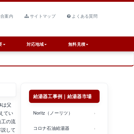
合案内
サイトマップ
よくある質問
要
対応地域
無料見積
給湯器工事例｜給湯器市場
4は父
えてい
Noritz（ノーリツ）
施工の流
コロナ石油給湯器
解説して