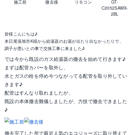
施工前
撤去後
リモコン
GT-
C2052SAWX-
2BL
皆様こんにちは♪
本日尾張旭市K様から給湯器のお湯が出たり出なかったりで、
調子が悪いとの事で交換工事に来ました♪
では今から既設のガス給湯器の撤去を始めて行きます♪
まずは配管カバーを取外し、
水とガスの栓を停め今つながってる配管を取り外してい
きます♪
配管はすんなり取れましたが、
既設の本体撤去難儀しましたが、力技で撤去できました
♪
撤去完了した所で最近人気のエコジョーズに取り替えて