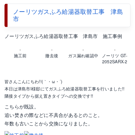
ノーリツガスふろ給湯器取替工事 津島
市
ノーリツガスふろ給湯器取替工事 津島市 施工事例
施工前
撤去後
ガス漏れ確認中
ノーリツ GT-
2052SARX-2
皆さんこんにちわ!!(｀・ω・´)
本日は津島市I様邸にてガスふろ給湯器取替工事を行いました!!
隣接タイプから据え置きタイプへの交換です!!
こちらが既設。
追い焚きの際などに不具合があるとのこと。
年数も古いことから交換になりました。