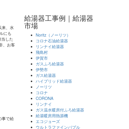
給湯器工事例｜給湯器
市場
以来、水
ブルにも
Noritz（ノーリツ）
担当した
コロナ石油給湯器
非、お客
リンナイ給湯器
飛島村
伊賀市
ガスふろ給湯器
伊勢市
ガス給湯器
ハイブリッド給湯器
ノーリツ
コロナ
CORONA
リンナイ
ガス温水暖房付ふろ給湯器
給湯暖房用熱源機
の事で給
エコジョーズ
ウルトラファインバブル