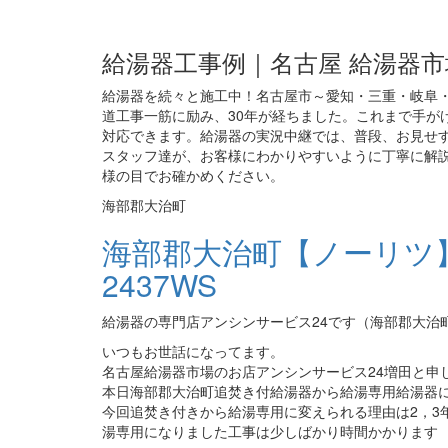
給湯器工事例｜名古屋 給湯器市
給湯器を続々と施工中！名古屋市～愛知・三重・岐阜・
道工事一筋に励み、30年が経ちました。これまで手がけ
対応できます。給湯器の実況中継では、普段、お見せ
スタッフ達が、お客様にわかりやすいように丁寧に解説
様の目でお確かめください。
海部郡大治町
海部郡大治町【ノーリツ
2437WS
給湯器の専門店アンシンサービス24です（海部郡大治
いつもお世話になってます。
名古屋給湯器市場のお店アンシンサービス24増田と申
本日海部郡大治町追焚き付給湯器から給湯専用給湯器
今回追焚き付きから給湯専用に変えられる理由は2，3
湯専用になりました工事は少しばかり時間かかります