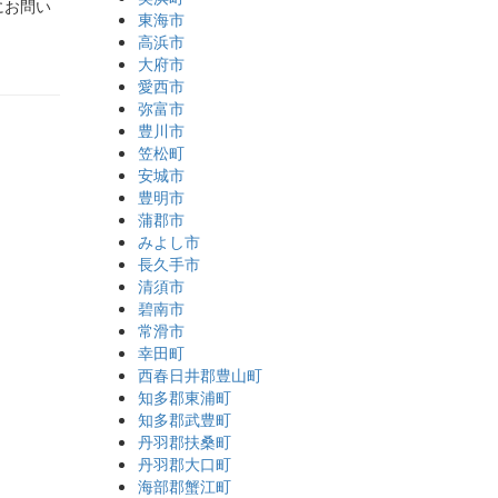
にお問い
東海市
高浜市
大府市
愛西市
弥富市
豊川市
笠松町
安城市
豊明市
蒲郡市
みよし市
長久手市
清須市
碧南市
常滑市
幸田町
西春日井郡豊山町
知多郡東浦町
知多郡武豊町
丹羽郡扶桑町
丹羽郡大口町
海部郡蟹江町