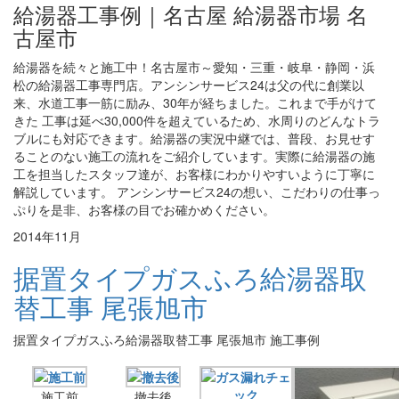
給湯器工事例｜名古屋 給湯器市場 名
古屋市
給湯器を続々と施工中！名古屋市～愛知・三重・岐阜・静岡・浜
松の給湯器工事専門店。アンシンサービス24は父の代に創業以
来、水道工事一筋に励み、30年が経ちました。これまで手がけて
きた 工事は延べ30,000件を超えているため、水周りのどんなトラ
ブルにも対応できます。給湯器の実況中継では、普段、お見せす
ることのない施工の流れをご紹介しています。実際に給湯器の施
工を担当したスタッフ達が、お客様にわかりやすいように丁寧に
解説しています。 アンシンサービス24の想い、こだわりの仕事っ
ぷりを是非、お客様の目でお確かめください。
2014年11月
据置タイプガスふろ給湯器取
替工事 尾張旭市
据置タイプガスふろ給湯器取替工事 尾張旭市 施工事例
施工前
撤去後