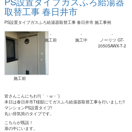
PS設置タイプガスふろ給湯器
取替工事 春日井市
PS設置タイプガスふろ給湯器取替工事 春日井市 施工事例
施工前
施工中
ノーリツ GT-
2050SAWX-T-2
施工前
皆さんこんにちわ!!(｀・ω・´)
本日は春日井市T様邸にてガスふろ給湯器取替工事を行いました!!
マンションPS設置タイプ!
丸い排気筒のタイプです。
こちらが既設！
扉の中にいます。