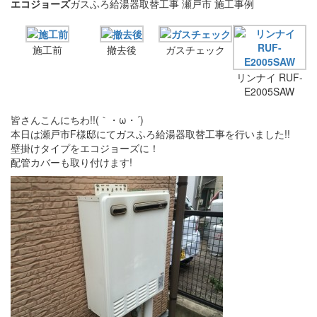
エコジョーズ
ガスふろ給湯器取替工事 瀬戸市 施工事例
施工前
撤去後
ガスチェック
リンナイ RUF-
E2005SAW
皆さんこんにちわ!!(｀・ω・´)
本日は瀬戸市F様邸にてガスふろ給湯器取替工事を行いました!!
壁掛けタイプをエコジョーズに！
配管カバーも取り付けます!