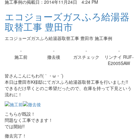
施工事例の掲載日：2014年11月24日 4:24 PM
エコジョーズガスふろ給湯器
取替工事 豊田市
エコジョーズガスふろ給湯器取替工事 豊田市 施工事例
施工前
撤去後
ガスチェック
リンナイ RUF-
E2005SAW
皆さんこんにちわ!!(｀・ω・´)
本日は豊田市K様邸にてガスふろ給湯器取替工事を行いました!!
できるだけ早くとのご希望だったので、在庫を持って下見という
流れに！
こちらが既設！
問題なく工事できます！
では開始!!
撤去完了！