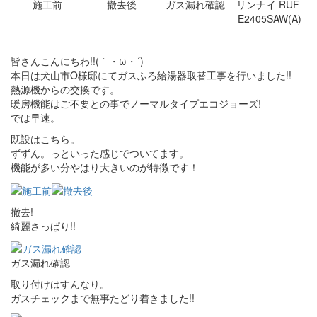
施工前
撤去後
ガス漏れ確認
リンナイ RUF-
E2405SAW(A)
皆さんこんにちわ!!(｀・ω・´)
本日は犬山市O様邸にてガスふろ給湯器取替工事を行いました!!
熱源機からの交換です。
暖房機能はご不要との事でノーマルタイプエコジョーズ!
では早速。
既設はこちら。
ずずん。っといった感じでついてます。
機能が多い分やはり大きいのが特徴です！
撤去!
綺麗さっぱり!!
ガス漏れ確認
取り付けはすんなり。
ガスチェックまで無事たどり着きました!!