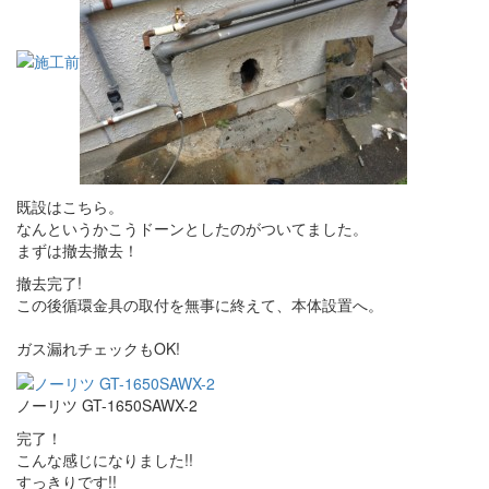
既設はこちら。
なんというかこうドーンとしたのがついてました。
まずは撤去撤去！
撤去完了!
この後循環金具の取付を無事に終えて、本体設置へ。
ガス漏れチェックもOK!
ノーリツ GT-1650SAWX-2
完了！
こんな感じになりました!!
すっきりです!!