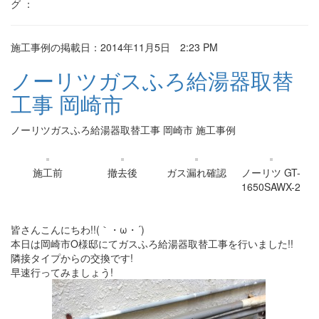
グ ：
施工事例の掲載日：2014年11月5日 2:23 PM
ノーリツガスふろ給湯器取替
工事 岡崎市
ノーリツガスふろ給湯器取替工事 岡崎市 施工事例
施工前
撤去後
ガス漏れ確認
ノーリツ GT-
1650SAWX-2
皆さんこんにちわ!!(｀・ω・´)
本日は岡崎市O様邸にてガスふろ給湯器取替工事を行いました!!
隣接タイプからの交換です!
早速行ってみましょう!