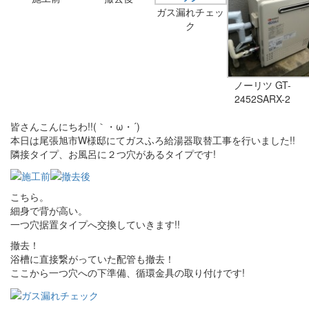
ガス漏れチェッ
ク
ノーリツ GT-
2452SARX-2
皆さんこんにちわ!!(｀・ω・´)
本日は尾張旭市W様邸にてガスふろ給湯器取替工事を行いました!!
隣接タイプ、お風呂に２つ穴があるタイプです!
こちら。
細身で背が高い。
一つ穴据置タイプへ交換していきます!!
撤去！
浴槽に直接繋がっていた配管も撤去！
ここから一つ穴への下準備、循環金具の取り付けです!