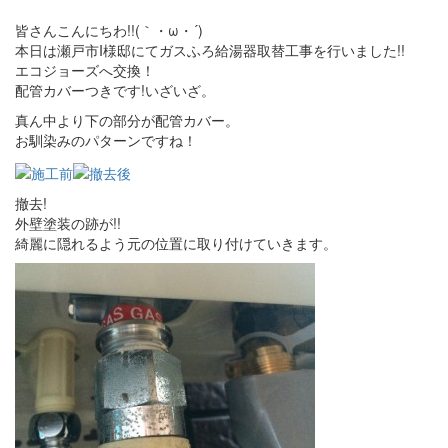
皆さんこんにちわ!!(｀・ω・´)
本日は瀬戸市I様邸にてガスふろ給湯器取替工事を行いました!!
エコジョーズへ交換！
配管カバーつきです!いざいざ。
真ん中より下の部分が配管カバー。
お馴染みのパターンですね！
撤去!
外壁塗装の跡が!!
綺麗に隠れるよう元の位置に取り付けていきます。