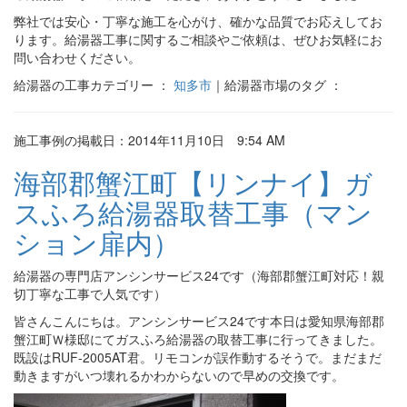
弊社では安心・丁寧な施工を心がけ、確かな品質でお応えしてお
ります。給湯器工事に関するご相談やご依頼は、ぜひお気軽にお
問い合わせください。
給湯器の工事カテゴリー ：
知多市
｜給湯器市場のタグ ：
施工事例の掲載日：2014年11月10日 9:54 AM
海部郡蟹江町【リンナイ】ガ
スふろ給湯器取替工事（マン
ション扉内）
給湯器の専門店アンシンサービス24です（海部郡蟹江町対応！親
切丁寧な工事で人気です）
皆さんこんにちは。アンシンサービス24です本日は愛知県海部郡
蟹江町Ｗ様邸にてガスふろ給湯器の取替工事に行ってきました。
既設はRUF-2005AT君。リモコンが誤作動するそうで。まだまだ
動きますがいつ壊れるかわからないので早めの交換です。