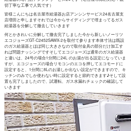
切丁寧な工事で人気です）
皆様こんにちは名古屋市給湯器お店アンシンサービス24名古屋支
店増田と申しますそれでは今からサイディングで埋まってるガス
給湯器を分解して撤去していきます
何とかきれいに分解して撤去完了しました今から新しいノーリツ
エコジョーズGT-C2452SAWX-2を取付て参ります本体寸法は既設
のガス給湯器とほぼ同じ大きさなので取付金具の部分だけ加工す
れば問題ナッシングですそしてエコジョーズは通常のガス給湯器
と違いは、24号の場合1分間に24L のお湯が出る設定になっていま
すが、エコジョーズの場合リモコンのエコを押してエコモードに
設定すると、1分間に8Lのお湯しか出ない設定ができますので、キ
ッチンのみでしか使わない時に設定すると節約できます♪そして設
置も完了しましたので、試運転、ガス水漏れチェックの確認して
いきます