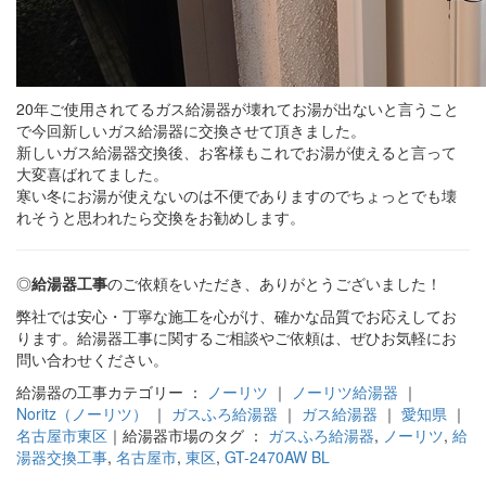
20年ご使用されてるガス給湯器が壊れてお湯が出ないと言うこと
で今回新しいガス給湯器に交換させて頂きました。
新しいガス給湯器交換後、お客様もこれでお湯が使えると言って
大変喜ばれてました。
寒い冬にお湯が使えないのは不便でありますのでちょっとでも壊
れそうと思われたら交換をお勧めします。
◎
給湯器工事
のご依頼をいただき、ありがとうございました！
弊社では安心・丁寧な施工を心がけ、確かな品質でお応えしてお
ります。給湯器工事に関するご相談やご依頼は、ぜひお気軽にお
問い合わせください。
給湯器の工事カテゴリー ：
ノーリツ
｜
ノーリツ給湯器
｜
Noritz（ノーリツ）
｜
ガスふろ給湯器
｜
ガス給湯器
｜
愛知県
｜
名古屋市東区
｜給湯器市場のタグ ：
ガスふろ給湯器
,
ノーリツ
,
給
湯器交換工事
,
名古屋市
,
東区
,
GT-2470AW BL