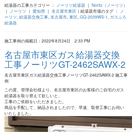
給湯器の工事カテゴリー ：
ノーリツ給湯器
｜
Noritz（ノーリツ）
｜
ノーリツ
｜
愛知県
｜
名古屋市東区
｜給湯器市場のタグ ：
ノ
ーリツ
,
給湯器交換工事
,
名古屋市
,
東区
,
GQ-2039WS-1
,
ガスふろ
給湯器
施工事例の掲載日：2022年8月24日 2:33 PM
名古屋市東区ガス給湯器交換
工事ノーリツGT-2462SAWX-2
名古屋市東区ガス給湯器交換工事ノーリツGT-2462SAWX-2 施工事
例
この度、管理会社様より、名古屋市東区のお客様のご自宅のガス
給湯器を取り替えて欲しいと、
工事のご依頼をいただきました。
商品を手配して、納品されましたので、早速、取替工事にお伺い
いたしました。