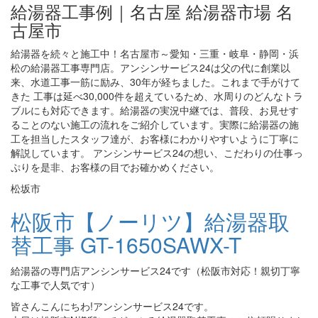
給湯器工事例｜名古屋 給湯器市場 名
古屋市
給湯器を続々と施工中！名古屋市～愛知・三重・岐阜・静岡・浜
松の給湯器工事専門店。アンシンサービス24は父の代に創業以
来、水道工事一筋に励み、30年が経ちました。これまで手がけて
きた 工事は延べ30,000件を超えているため、水周りのどんなトラ
ブルにも対応できます。給湯器の実況中継では、普段、お見せす
ることのない施工の流れをご紹介しています。実際に給湯器の施
工を担当したスタッフ達が、お客様にわかりやすいように丁寧に
解説しています。 アンシンサービス24の想い、こだわりの仕事っ
ぷりを是非、お客様の目でお確かめください。
松坂市
松阪市【ノーリツ】給湯器取
替工事 GT-1650SAWX-T
給湯器の専門店アンシンサービス24です（松阪市対応！親切丁寧
な工事で人気です）
皆さんこんにちわ!アンシンサービス24です。