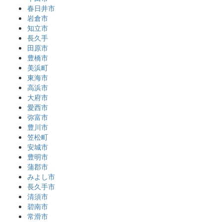
春日井市
岩倉市
知立市
長久手
田原市
豊橋市
美浜町
東海市
高浜市
大府市
愛西市
弥富市
豊川市
笠松町
安城市
豊明市
蒲郡市
みよし市
長久手市
清須市
碧南市
常滑市