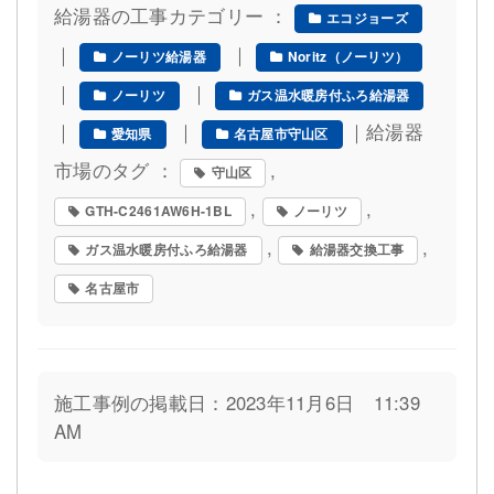
給湯器の工事カテゴリー ：
エコジョーズ
｜
｜
ノーリツ給湯器
Noritz（ノーリツ）
｜
｜
ノーリツ
ガス温水暖房付ふろ給湯器
｜
｜
｜給湯器
愛知県
名古屋市守山区
市場のタグ ：
,
守山区
,
,
GTH-C2461AW6H-1BL
ノーリツ
,
,
ガス温水暖房付ふろ給湯器
給湯器交換工事
名古屋市
施工事例の掲載日：2023年11月6日 11:39
AM