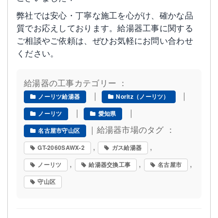
弊社では安心・丁寧な施工を心がけ、確かな品
質でお応えしております。給湯器工事に関する
ご相談やご依頼は、ぜひお気軽にお問い合わせ
ください。
給湯器の工事カテゴリー ：
｜
｜
ノーリツ給湯器
Noritz（ノーリツ）
｜
｜
ノーリツ
愛知県
｜給湯器市場のタグ ：
名古屋市守山区
,
,
GT-2060SAWX-2
ガス給湯器
,
,
,
ノーリツ
給湯器交換工事
名古屋市
守山区