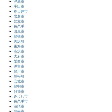
津島市
半田市
春日井市
岩倉市
知立市
長久手
田原市
豊橋市
美浜町
東海市
高浜市
大府市
愛西市
弥富市
豊川市
笠松町
安城市
豊明市
蒲郡市
みよし市
長久手市
清須市
碧南市