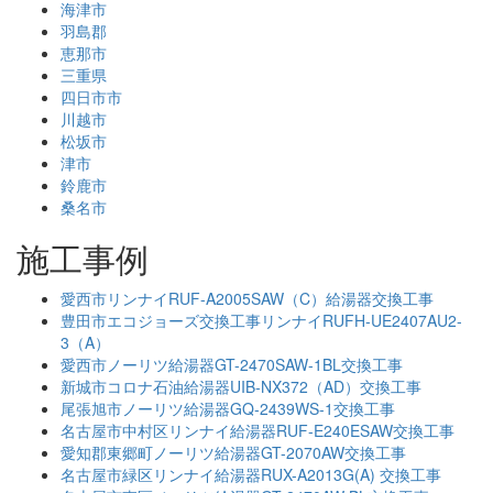
海津市
羽島郡
恵那市
三重県
四日市市
川越市
松坂市
津市
鈴鹿市
桑名市
施工事例
愛西市リンナイRUF-A2005SAW（C）給湯器交換工事
豊田市エコジョーズ交換工事リンナイRUFH-UE2407AU2-
3（A）
愛西市ノーリツ給湯器GT-2470SAW-1BL交換工事
新城市コロナ石油給湯器UIB-NX372（AD）交換工事
尾張旭市ノーリツ給湯器GQ-2439WS-1交換工事
名古屋市中村区リンナイ給湯器RUF-E240ESAW交換工事
愛知郡東郷町ノーリツ給湯器GT-2070AW交換工事
名古屋市緑区リンナイ給湯器RUX-A2013G(A) 交換工事