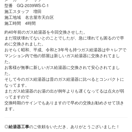
型番 GQ-2039WS-C-1
施工スタッフ 増田
施工地域 名古屋市天白区
施工時間 4時間
約40年前のガス給湯器を今回交換させした。
まだ現状壊れてないとのことでしたが、急に壊れても困るので早
めに交換されました。
おそらく昭和、平成、令和と3年号も持つガス給湯器は中々レアで
マンション内で他の部屋は新しいガス給湯器に交換されてまし
た。
お客様が無事に新しいガス給湯器に交換されて安心されてまし
た。
そして今のガス給湯器は昔のガス給湯器に比べるとコンパクトに
なってます。
またガス給湯器のお湯の出が例年よりも遅くなってるは点火が弱
ってますので
交換時期のサインでもありますので早めの交換お勧めさせて頂き
ます。
◎
給湯器工事
のご依頼をいただき、ありがとうございました！