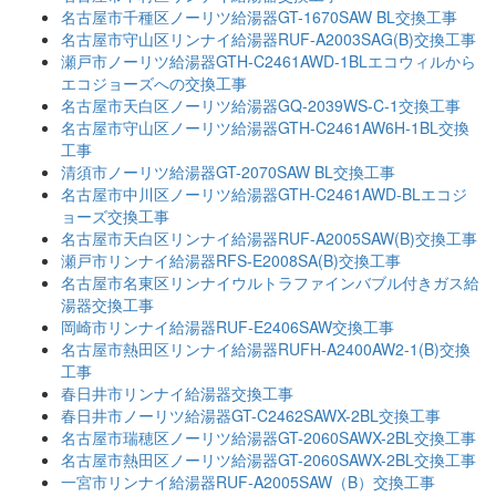
名古屋市千種区ノーリツ給湯器GT-1670SAW BL交換工事
名古屋市守山区リンナイ給湯器RUF-A2003SAG(B)交換工事
瀬戸市ノーリツ給湯器GTH-C2461AWD-1BLエコウィルから
エコジョーズへの交換工事
名古屋市天白区ノーリツ給湯器GQ-2039WS-C-1交換工事
名古屋市守山区ノーリツ給湯器GTH-C2461AW6H-1BL交換
工事
清須市ノーリツ給湯器GT-2070SAW BL交換工事
名古屋市中川区ノーリツ給湯器GTH-C2461AWD-BLエコジ
ョーズ交換工事
名古屋市天白区リンナイ給湯器RUF-A2005SAW(B)交換工事
瀬戸市リンナイ給湯器RFS-E2008SA(B)交換工事
名古屋市名東区リンナイウルトラファインバブル付きガス給
湯器交換工事
岡崎市リンナイ給湯器RUF-E2406SAW交換工事
名古屋市熱田区リンナイ給湯器RUFH-A2400AW2-1(B)交換
工事
春日井市リンナイ給湯器交換工事
春日井市ノーリツ給湯器GT-C2462SAWX-2BL交換工事
名古屋市瑞穂区ノーリツ給湯器GT-2060SAWX-2BL交換工事
名古屋市熱田区ノーリツ給湯器GT-2060SAWX-2BL交換工事
一宮市リンナイ給湯器RUF-A2005SAW（B）交換工事