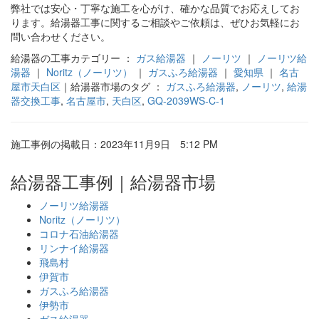
弊社では安心・丁寧な施工を心がけ、確かな品質でお応えしてお
ります。給湯器工事に関するご相談やご依頼は、ぜひお気軽にお
問い合わせください。
給湯器の工事カテゴリー ：
ガス給湯器
｜
ノーリツ
｜
ノーリツ給
湯器
｜
Noritz（ノーリツ）
｜
ガスふろ給湯器
｜
愛知県
｜
名古
屋市天白区
｜給湯器市場のタグ ：
ガスふろ給湯器
,
ノーリツ
,
給湯
器交換工事
,
名古屋市
,
天白区
,
GQ-2039WS-C-1
施工事例の掲載日：2023年11月9日 5:12 PM
給湯器工事例｜給湯器市場
ノーリツ給湯器
Noritz（ノーリツ）
コロナ石油給湯器
リンナイ給湯器
飛島村
伊賀市
ガスふろ給湯器
伊勢市
ガス給湯器