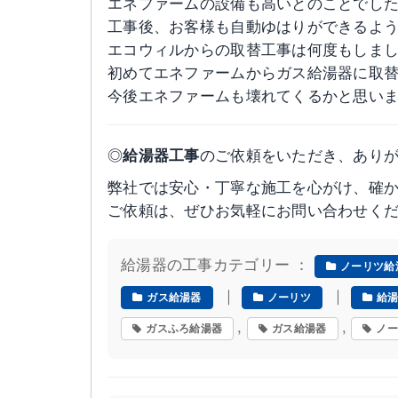
エネファームの設備も高いとのことでし
工事後、お客様も自動ゆはりができるよう
エコウィルからの取替工事は何度もしまし
初めてエネファームからガス給湯器に取
今後エネファームも壊れてくるかと思い
◎
給湯器工事
のご依頼をいただき、あり
弊社では安心・丁寧な施工を心がけ、確
ご依頼は、ぜひお気軽にお問い合わせく
給湯器の工事カテゴリー ：
ノーリツ給
｜
｜
ガス給湯器
ノーリツ
給
,
,
ガスふろ給湯器
ガス給湯器
ノー