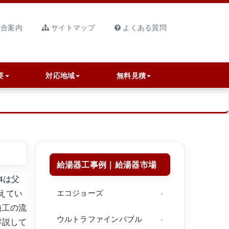
合案内
サイトマップ
よくある質問
要
対応地域
無料見積
給湯器工事例｜給湯器市場
4は父
えてい
エコジョーズ
施工の流
ウルトラファインバブル
解説して