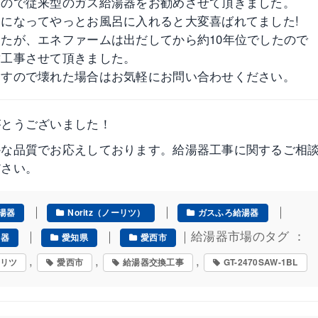
たので従来型のガス給湯器をお勧めさせて頂きました。
になってやっとお風呂に入れると大変喜ばれてました!
たが、エネファームは出だしてから約10年位でしたので
替工事させて頂きました。
ますので壊れた場合はお気軽にお問い合わせください。
がとうございました！
かな品質でお応えしております。給湯器工事に関するご相
ださい。
｜
｜
｜
湯器
Noritz（ノーリツ）
ガスふろ給湯器
｜
｜
｜給湯器市場のタグ ：
湯器
愛知県
愛西市
,
,
,
リツ
愛西市
給湯器交換工事
GT-2470SAW-1BL