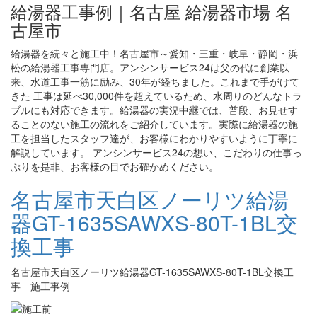
給湯器工事例｜名古屋 給湯器市場 名
古屋市
給湯器を続々と施工中！名古屋市～愛知・三重・岐阜・静岡・浜
松の給湯器工事専門店。アンシンサービス24は父の代に創業以
来、水道工事一筋に励み、30年が経ちました。これまで手がけて
きた 工事は延べ30,000件を超えているため、水周りのどんなトラ
ブルにも対応できます。給湯器の実況中継では、普段、お見せす
ることのない施工の流れをご紹介しています。実際に給湯器の施
工を担当したスタッフ達が、お客様にわかりやすいように丁寧に
解説しています。 アンシンサービス24の想い、こだわりの仕事っ
ぷりを是非、お客様の目でお確かめください。
名古屋市天白区ノーリツ給湯
器GT-1635SAWXS-80T-1BL交
換工事
名古屋市天白区ノーリツ給湯器GT-1635SAWXS-80T-1BL交換工
事 施工事例