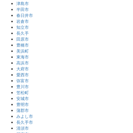
津島市
半田市
春日井市
岩倉市
知立市
長久手
田原市
豊橋市
美浜町
東海市
高浜市
大府市
愛西市
弥富市
豊川市
笠松町
安城市
豊明市
蒲郡市
みよし市
長久手市
清須市