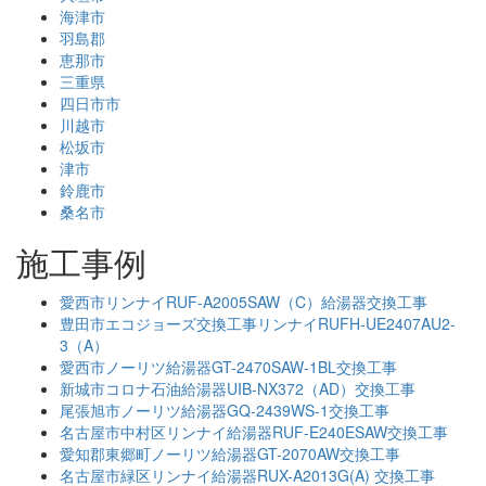
海津市
羽島郡
恵那市
三重県
四日市市
川越市
松坂市
津市
鈴鹿市
桑名市
施工事例
愛西市リンナイRUF-A2005SAW（C）給湯器交換工事
豊田市エコジョーズ交換工事リンナイRUFH-UE2407AU2-
3（A）
愛西市ノーリツ給湯器GT-2470SAW-1BL交換工事
新城市コロナ石油給湯器UIB-NX372（AD）交換工事
尾張旭市ノーリツ給湯器GQ-2439WS-1交換工事
名古屋市中村区リンナイ給湯器RUF-E240ESAW交換工事
愛知郡東郷町ノーリツ給湯器GT-2070AW交換工事
名古屋市緑区リンナイ給湯器RUX-A2013G(A) 交換工事