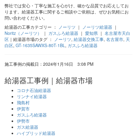
弊社では安心・丁寧な施工を心がけ、確かな品質でお応えしてお
ります。給湯器工事に関するご相談やご依頼は、ぜひお気軽にお
問い合わせください。
給湯器の工事カテゴリー ：
ノーリツ
｜
ノーリツ給湯器
｜
Noritz（ノーリツ）
｜
ガスふろ給湯器
｜
愛知県
｜
名古屋市天白
区
｜給湯器市場のタグ ：
ノーリツ
,
給湯器交換工事
,
名古屋市
,
天
白区
,
GT-1635SAWXS-80T-1BL
,
ガスふろ給湯器
施工事例の掲載日：2024年1月16日 3:08 PM
給湯器工事例｜給湯器市場
コロナ石油給湯器
リンナイ給湯器
飛島村
伊賀市
ガスふろ給湯器
伊勢市
ガス給湯器
ハイブリッド給湯器