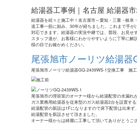
給湯器工事例｜名古屋 給湯器市
給湯器を続々と施工中！名古屋市～愛知・三重・岐阜・
道工事一筋に励み、30年が経ちました。これまで手がけ
対応できます。給湯器の実況中継では、普段、お見せ
スタッフ達が、お客様にわかりやすいように丁寧に解説
様の目でお確かめください。
尾張旭市ノーリツ給湯器GQ
尾張旭市ノーリツ給湯器GQ-2439WS-1交換工事 施
尾張旭市の理容室のオーナー様から給湯配管の水漏れ
ガス業務用給湯器を従来型のガス給湯器2台を設置す
給湯配管の新設は1Fになりますので床下配管は出来ず
給湯配管を新設させて頂きました。
オーナー様からは綺麗に工事して頂いてありがとうご