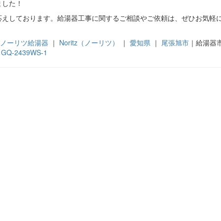
ました！
応えしております。給湯器工事に関するご相談やご依頼は、ぜひお気軽
ノーリツ給湯器
｜
Noritz（ノーリツ）
｜
愛知県
｜
尾張旭市
｜給湯器
,
GQ-2439WS-1