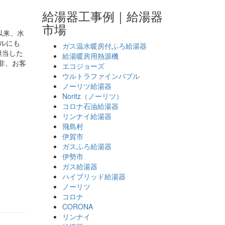
給湯器工事例｜給湯器
市場
以来、水
ブルにも
ガス温水暖房付ふろ給湯器
担当した
給湯暖房用熱源機
非、お客
エコジョーズ
ウルトラファインバブル
ノーリツ給湯器
Noritz（ノーリツ）
コロナ石油給湯器
リンナイ給湯器
飛島村
伊賀市
ガスふろ給湯器
伊勢市
ガス給湯器
ハイブリッド給湯器
ノーリツ
コロナ
CORONA
リンナイ