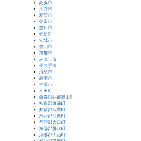
高浜市
大府市
愛西市
弥富市
豊川市
笠松町
安城市
豊明市
蒲郡市
みよし市
長久手市
清須市
碧南市
常滑市
幸田町
西春日井郡豊山町
知多郡東浦町
知多郡武豊町
丹羽郡扶桑町
丹羽郡大口町
海部郡蟹江町
海部郡大治町
愛知郡東郷町