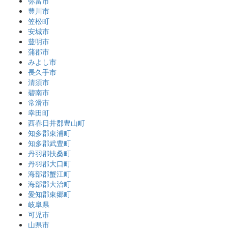
弥富市
豊川市
笠松町
安城市
豊明市
蒲郡市
みよし市
長久手市
清須市
碧南市
常滑市
幸田町
西春日井郡豊山町
知多郡東浦町
知多郡武豊町
丹羽郡扶桑町
丹羽郡大口町
海部郡蟹江町
海部郡大治町
愛知郡東郷町
岐阜県
可児市
山県市