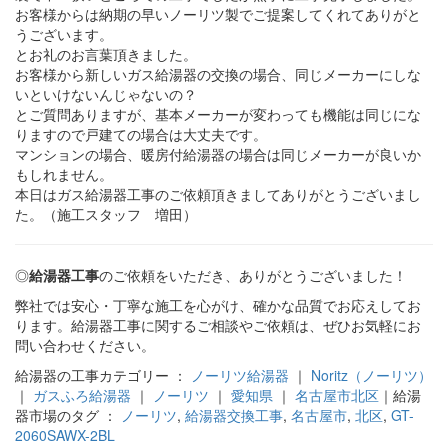
お客様からは納期の早いノーリツ製でご提案してくれてありがと
うございます。
とお礼のお言葉頂きました。
お客様から新しいガス給湯器の交換の場合、同じメーカーにしな
いといけないんじゃないの？
とご質問ありますが、基本メーカーが変わっても機能は同じにな
りますので戸建ての場合は大丈夫です。
マンションの場合、暖房付給湯器の場合は同じメーカーが良いか
もしれません。
本日はガス給湯器工事のご依頼頂きましてありがとうございまし
た。（施工スタッフ 増田）
◎
給湯器工事
のご依頼をいただき、ありがとうございました！
弊社では安心・丁寧な施工を心がけ、確かな品質でお応えしてお
ります。給湯器工事に関するご相談やご依頼は、ぜひお気軽にお
問い合わせください。
給湯器の工事カテゴリー ：
ノーリツ給湯器
｜
Noritz（ノーリツ）
｜
ガスふろ給湯器
｜
ノーリツ
｜
愛知県
｜
名古屋市北区
｜給湯
器市場のタグ ：
ノーリツ
,
給湯器交換工事
,
名古屋市
,
北区
,
GT-
2060SAWX-2BL