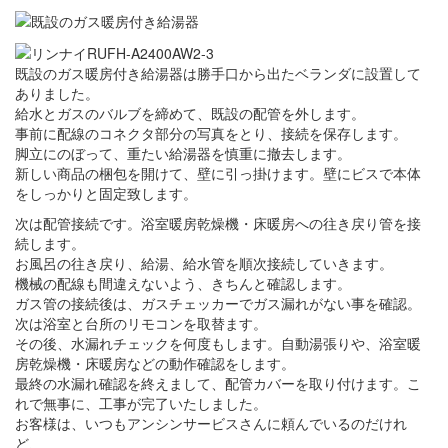
既設のガス暖房付き給湯器は勝手口から出たベランダに設置して
ありました。
給水とガスのバルブを締めて、既設の配管を外します。
事前に配線のコネクタ部分の写真をとり、接続を保存します。
脚立にのぼって、重たい給湯器を慎重に撤去します。
新しい商品の梱包を開けて、壁に引っ掛けます。壁にビスで本体
をしっかりと固定致します。
次は配管接続です。浴室暖房乾燥機・床暖房への往き戻り管を接
続します。
お風呂の往き戻り、給湯、給水管を順次接続していきます。
機械の配線も間違えないよう、きちんと確認します。
ガス管の接続後は、ガスチェッカーでガス漏れがない事を確認。
次は浴室と台所のリモコンを取替ます。
その後、水漏れチェックを何度もします。自動湯張りや、浴室暖
房乾燥機・床暖房などの動作確認をします。
最終の水漏れ確認を終えまして、配管カバーを取り付けます。こ
れで無事に、工事が完了いたしました。
お客様は、いつもアンシンサービスさんに頼んでいるのだけれ
ど、