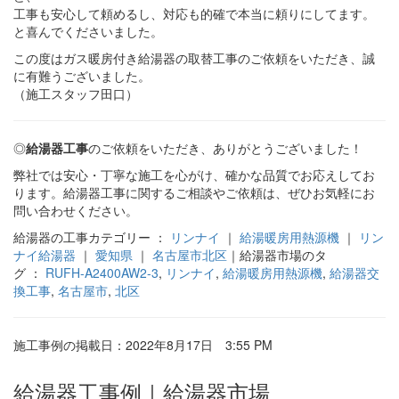
工事も安心して頼めるし、対応も的確で本当に頼りにしてます。
と喜んでくださいました。
この度はガス暖房付き給湯器の取替工事のご依頼をいただき、誠
に有難うございました。
（施工スタッフ田口）
◎
給湯器工事
のご依頼をいただき、ありがとうございました！
弊社では安心・丁寧な施工を心がけ、確かな品質でお応えしてお
ります。給湯器工事に関するご相談やご依頼は、ぜひお気軽にお
問い合わせください。
給湯器の工事カテゴリー ：
リンナイ
｜
給湯暖房用熱源機
｜
リン
ナイ給湯器
｜
愛知県
｜
名古屋市北区
｜給湯器市場のタ
グ ：
RUFH-A2400AW2-3
,
リンナイ
,
給湯暖房用熱源機
,
給湯器交
換工事
,
名古屋市
,
北区
施工事例の掲載日：2022年8月17日 3:55 PM
給湯器工事例｜給湯器市場