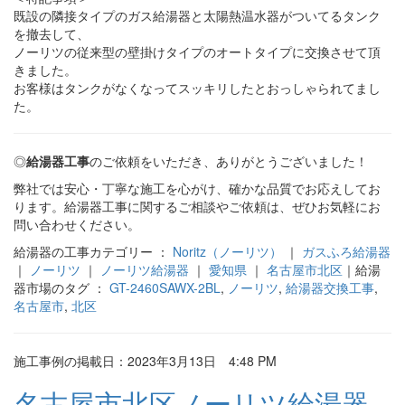
既設の隣接タイプのガス給湯器と太陽熱温水器がついてるタンク
を撤去して、
ノーリツの従来型の壁掛けタイプのオートタイプに交換させて頂
きました。
お客様はタンクがなくなってスッキリしたとおっしゃられてまし
た。
◎
給湯器工事
のご依頼をいただき、ありがとうございました！
弊社では安心・丁寧な施工を心がけ、確かな品質でお応えしてお
ります。給湯器工事に関するご相談やご依頼は、ぜひお気軽にお
問い合わせください。
給湯器の工事カテゴリー ：
Noritz（ノーリツ）
｜
ガスふろ給湯器
｜
ノーリツ
｜
ノーリツ給湯器
｜
愛知県
｜
名古屋市北区
｜給湯
器市場のタグ ：
GT-2460SAWX-2BL
,
ノーリツ
,
給湯器交換工事
,
名古屋市
,
北区
施工事例の掲載日：2023年3月13日 4:48 PM
名古屋市北区ノーリツ給湯器