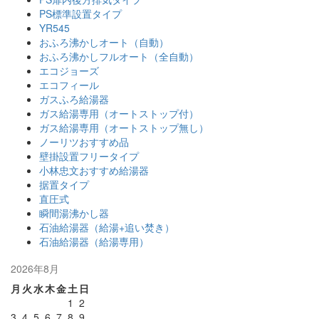
PS標準設置タイプ
YR545
おふろ沸かしオート（自動）
おふろ沸かしフルオート（全自動）
エコジョーズ
エコフィール
ガスふろ給湯器
ガス給湯専用（オートストップ付）
ガス給湯専用（オートストップ無し）
ノーリツおすすめ品
壁掛設置フリータイプ
小林忠文おすすめ給湯器
据置タイプ
直圧式
瞬間湯沸かし器
石油給湯器（給湯+追い焚き）
石油給湯器（給湯専用）
2026年8月
月
火
水
木
金
土
日
1
2
3
4
5
6
7
8
9