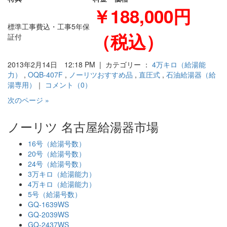
￥188,000円
標準工事費込・工事5年保
（税込）
証付
2013年2月14日 12:18 PM | カテゴリー ：
4万キロ（給湯能
力）
,
OQB-407F
,
ノーリツおすすめ品
,
直圧式
,
石油給湯器（給
湯専用）
｜
コメント（0）
次のページ »
ノーリツ 名古屋給湯器市場
16号（給湯号数）
20号（給湯号数）
24号（給湯号数）
3万キロ（給湯能力）
4万キロ（給湯能力）
5号（給湯号数）
GQ-1639WS
GQ-2039WS
GQ-2437WS