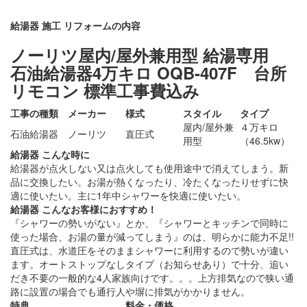
給湯器 施工 リフォームの内容
ノーリツ屋内/屋外兼用型 給湯専用
石油給湯器4万キロ
OQB-407F
台所
リモコン 標準工事費込み
工事の種類
メーカー
様式
スタイル
タイプ
屋内/屋外兼
４万キロ
石油給湯器
ノーリツ
直圧式
用型
（46.5kw）
給湯器 こんな時に
給湯器が点火しない又は点火しても使用途中で消えてしまう。新
品に交換したい。お湯が熱くなったり、冷たくなったりせずに快
適に使いたい。主に1年中シャワーを快適に使いたい。
給湯器 こんなお客様におすすめ！
『シャワーの勢いがない』とか、『シャワーとキッチンで同時に
使った場合、お湯の量が減ってしまう』のは、明らかに能力不足!!
直圧式は、水道圧をそのままシャワーに利用するので勢いが違い
ます。オートストップなしタイプ（お知らせあり）で十分、追い
だき不要の一般的な4人家族向けです。。。上方排気なので狭い通
路に設置の場合でも通行人や塀に排気がかかりません。
特典
料金・価格