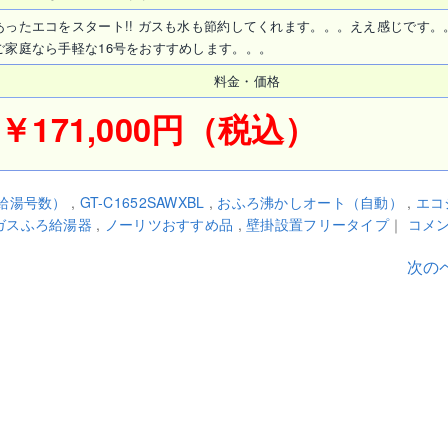
ったエコをスタート!! ガスも水も節約してくれます。。。ええ感じです。
家庭なら手軽な16号をおすすめします。。。
料金・価格
￥171,000円（税込）
（給湯号数）
,
GT-C1652SAWXBL
,
おふろ沸かしオート（自動）
,
エコ
ガスふろ給湯器
,
ノーリツおすすめ品
,
壁掛設置フリータイプ
｜
コメン
次のペ