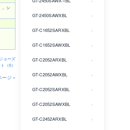
GT-2450SAWX-TBL
。。シ
GT-2450SAWXBL
GT-C1652SARXBL
GT-C1652SAWXBL
ジョーズ
GT-C2052ARXBL
ト（0）
GT-C2052AWXBL
ージ »
GT-C2052SARXBL
GT-C2052SAWXBL
GT-C2452ARXBL