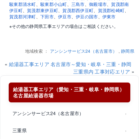
駿東郡清水町
、
駿東郡小山町
、
三島市
、
御殿場市
、
賀茂郡南
伊豆町
、
賀茂郡東伊豆町
、
賀茂郡西伊豆町
、
賀茂郡松崎町
、
賀茂郡河津町
、
下田市
、
伊豆市
、
伊豆の国市
、
伊東市
※その他の静岡県工事エリアの場合はご相談ください。
地域検索 ：
アンシンサービス24（名古屋市）
,
静岡県
«
給湯器工事エリア 名古屋市～愛知・岐阜・三重・静岡
三重県内 工事対応エリア
»
給湯器工事エリア（愛知・三重・岐阜・静岡県）
名古屋給湯器市場
アンシンサービス24（名古屋市）
三重県