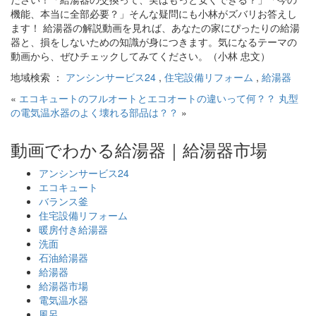
機能、本当に全部必要？」そんな疑問にも小林がズバリお答えし
ます！ 給湯器の解説動画を見れば、あなたの家にぴったりの給湯
器と、損をしないための知識が身につきます。気になるテーマの
動画から、ぜひチェックしてみてください。（小林 忠文）
地域検索 ：
アンシンサービス24
,
住宅設備リフォーム
,
給湯器
«
エコキュートのフルオートとエコオートの違いって何？？
丸型
の電気温水器のよく壊れる部品は？？
»
動画でわかる給湯器｜給湯器市場
アンシンサービス24
エコキュート
バランス釜
住宅設備リフォーム
暖房付き給湯器
洗面
石油給湯器
給湯器
給湯器市場
電気温水器
風呂